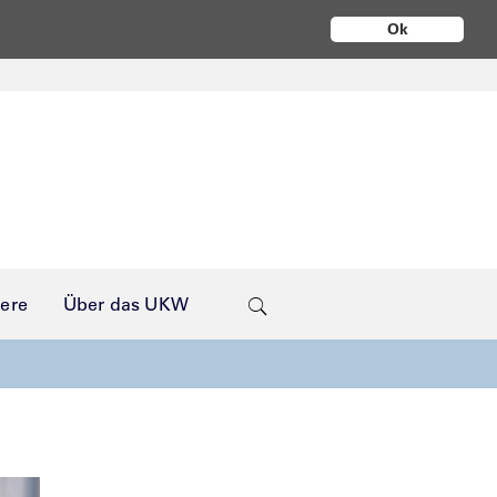
Ok
iere
Über das UKW