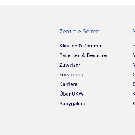
Zentrale Seiten
Kliniken & Zentren
P
Patienten & Besucher
Zuweiser
Forschung
G
Karriere
Über UKW
K
Babygalerie
A