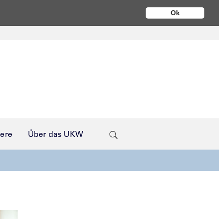
Ok
iere
Über das UKW