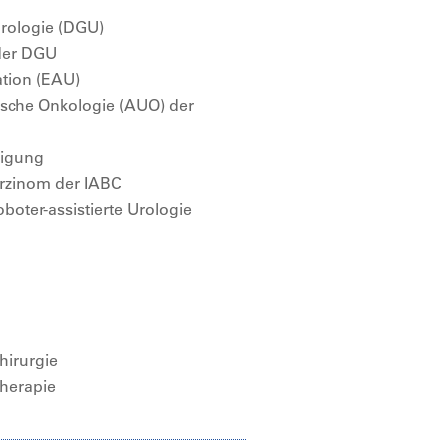
Urologie (DGU)
 der DGU
ation (EAU)
gische Onkologie (AUO) der
nigung
arzinom der IABC
oboter-assistierte Urologie
hirurgie
herapie