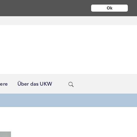
Ok
iere
Über das UKW