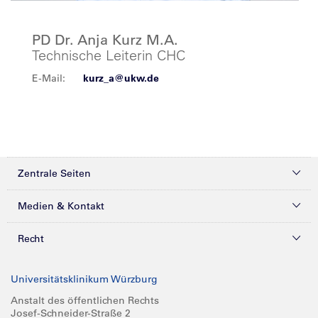
PD Dr. Anja Kurz M.A.
Technische Leiterin CHC
E-Mail:
kurz_a@ukw.de
Zentrale Seiten
Kliniken & Zentren
Medien & Kontakt
Patienten & Besucher
Presse
Recht
Zuweiser
Magazine
Datenschutz
Universitätsklinikum Würzburg
Forschung
Mediathek
Compliance
Anstalt des öffentlichen Rechts
Josef-Schneider-Straße 2
Karriere
Glossar