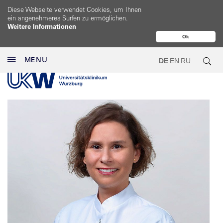
Diese Webseite verwendet Cookies, um Ihnen
ein angenehmeres Surfen zu ermöglichen.
Weitere Informationen
Ok
MENU
DE
EN
RU