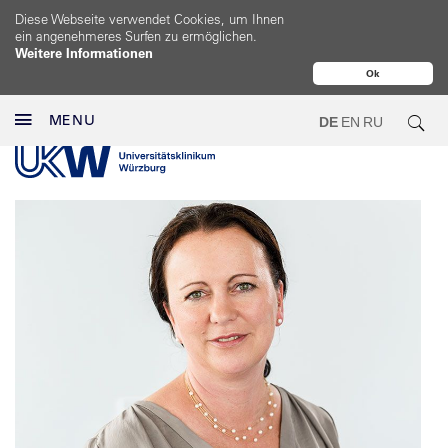
Diese Webseite verwendet Cookies, um Ihnen
ein angenehmeres Surfen zu ermöglichen.
Weitere Informationen
Ok
MENU
DE
EN
RU