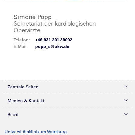
Simone Popp
Sekretariat der kardiologischen
Oberärzte
Telefon:
+49 931 201-39002
E-Mail:
popp_s@ukw.de
Zentrale Seiten
Kliniken & Zentren
Medien & Kontakt
Patienten & Besucher
Presse
Recht
Zuweiser
Magazine
Datenschutz
Universitätsklinikum Würzburg
Forschung