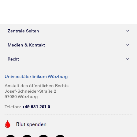
Zentrale Seiten
Kliniken & Zentren
Medien & Kontakt
Patienten & Besucher
Presse
Recht
Zuweiser
Magazine
Datenschutz
Universitätsklinikum Würzburg
Forschung
Mediathek
Compliance
Anstalt des öffentlichen Rechts
Josef-Schneider-Straße 2
Karriere
Glossar
Impressum
97080 Würzburg
Über UKW
Spenden
Telefon:
+49 931 201-0
Barrierefreiheit
Babygalerie
Kontakt
Informationen für Geschäftspartner
Anreise
Vertraulichkeit