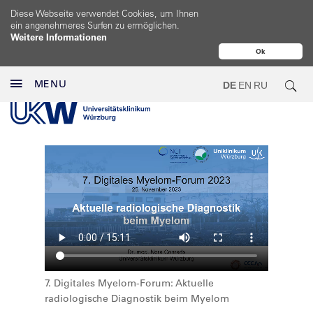
Diese Webseite verwendet Cookies, um Ihnen
ein angenehmeres Surfen zu ermöglichen.
Weitere Informationen
Ok
MENU
DE
EN
RU
7. Digitales Myelom-Forum: Aktuelle
radiologische Diagnostik beim Myelom