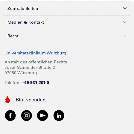
Zentrale Seiten
Kliniken & Zentren
Medien & Kontakt
Patienten & Besucher
Presse
Recht
Zuweiser
Magazine
Datenschutz
Universitätsklinikum Würzburg
Forschung
Mediathek
Compliance
Anstalt des öffentlichen Rechts
Josef-Schneider-Straße 2
Karriere
Glossar
Impressum
97080 Würzburg
Über UKW
Spenden
Telefon:
+49 931 201-0
Barrierefreiheit
Babygalerie
Kontakt
Informationen für Geschäftspartner
Anreise
Vertraulichkeit