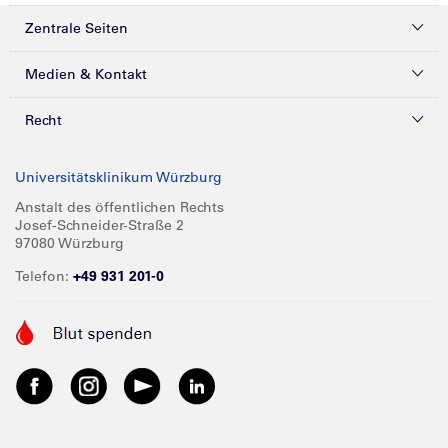
Zentrale Seiten
Kliniken & Zentren
Medien & Kontakt
Patienten & Besucher
Presse
Recht
Zuweiser
Magazine
Datenschutz
Universitätsklinikum Würzburg
Forschung
Mediathek
Compliance
Anstalt des öffentlichen Rechts
Josef-Schneider-Straße 2
Karriere
Glossar
Impressum
97080 Würzburg
Über UKW
Spenden
Telefon:
+49 931 201-0
Barrierefreiheit
Babygalerie
Kontakt
Informationen für Geschäftspartner
Anreise
Vertraulichkeit