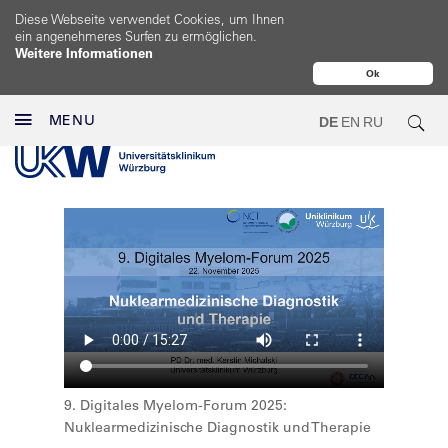
Diese Webseite verwendet Cookies, um Ihnen
ein angenehmeres Surfen zu ermöglichen.
Weitere Informationen
Ok
MENU
DE
EN
RU
9. Digitales Myelom-Forum 2025:
Nuklearmedizinische Diagnostik und Therapie