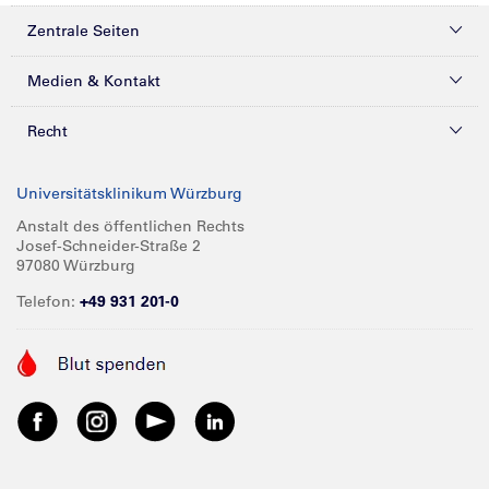
Zentrale Seiten
Kliniken & Zentren
Medien & Kontakt
Patienten & Besucher
Presse
Recht
Zuweiser
Magazine
Datenschutz
Universitätsklinikum Würzburg
Forschung
Mediathek
Compliance
Anstalt des öffentlichen Rechts
Josef-Schneider-Straße 2
Karriere
Glossar
Impressum
97080 Würzburg
Über UKW
Spenden
Telefon:
+49 931 201-0
Barrierefreiheit
Babygalerie
Kontakt
Informationen für Geschäftspartner
Anreise
Vertraulichkeit