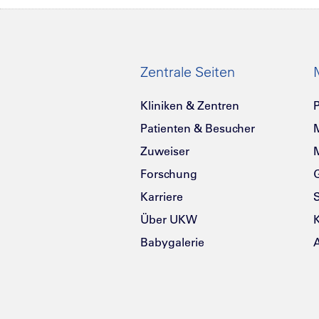
Zentrale Seiten
Kliniken & Zentren
P
Patienten & Besucher
Zuweiser
Forschung
G
Karriere
Über UKW
K
Babygalerie
A