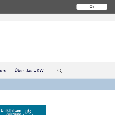
Ok
iere
Über das UKW