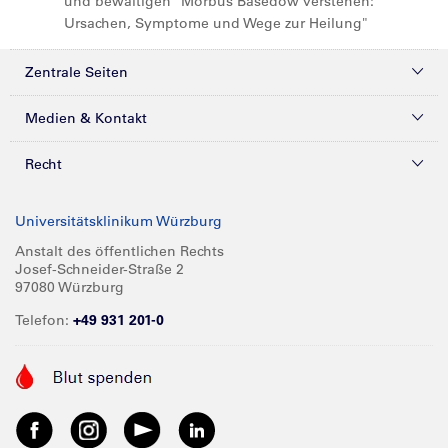
und bewältigen "Morbus Basedow verstehen:
Ursachen, Symptome und Wege zur Heilung"
Zentrale Seiten
Kliniken & Zentren
Medien & Kontakt
Patienten & Besucher
Presse
Recht
Zuweiser
Magazine
Datenschutz
Universitätsklinikum Würzburg
Forschung
Mediathek
Compliance
Anstalt des öffentlichen Rechts
Josef-Schneider-Straße 2
Karriere
Glossar
Impressum
97080 Würzburg
Über UKW
Spenden
Telefon:
+49 931 201-0
Barrierefreiheit
Babygalerie
Kontakt
Informationen für Geschäftspartner
Anreise
Vertraulichkeit