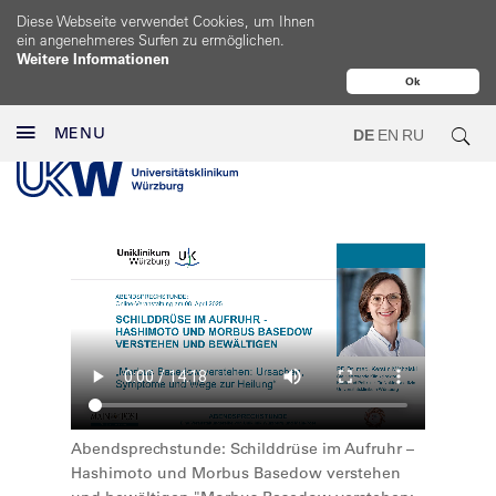
Diese Webseite verwendet Cookies, um Ihnen
ein angenehmeres Surfen zu ermöglichen.
Weitere Informationen
Ok
MENU
DE
EN
RU
Abendsprechstunde: Schilddrüse im Aufruhr –
Hashimoto und Morbus Basedow verstehen