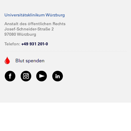
Zuweiser
Magazine
Datenschutz
Universitätsklinikum Würzburg
Forschung
Mediathek
Compliance
Anstalt des öffentlichen Rechts
Josef-Schneider-Straße 2
Karriere
Glossar
Impressum
97080 Würzburg
Über UKW
Spenden
Telefon:
+49 931 201-0
Barrierefreiheit
Babygalerie
Kontakt
Informationen für Geschäftspartner
Anreise
Vertraulichkeit