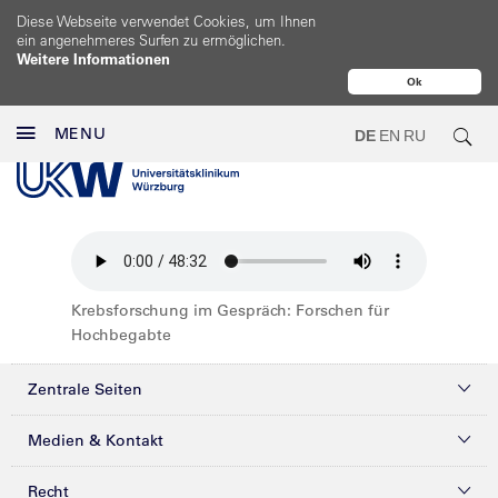
Diese Webseite verwendet Cookies, um Ihnen
ein angenehmeres Surfen zu ermöglichen.
Weitere Informationen
Ok
MENU
DE
EN
RU
Krebsforschung im Gespräch: Forschen für
Hochbegabte
Zentrale Seiten
Kliniken & Zentren
Medien & Kontakt
Patienten & Besucher
Presse
Recht