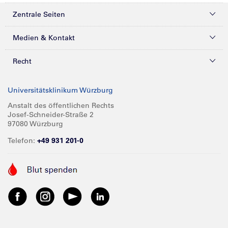
Zentrale Seiten
Kliniken & Zentren
Medien & Kontakt
Patienten & Besucher
Presse
Recht
Zuweiser
Magazine
Datenschutz
Universitätsklinikum Würzburg
Forschung
Mediathek
Compliance
Anstalt des öffentlichen Rechts
Josef-Schneider-Straße 2
Karriere
Glossar
Impressum
97080 Würzburg
Über UKW
Spenden
Telefon:
+49 931 201-0
Barrierefreiheit
Babygalerie
Kontakt
Informationen für Geschäftspartner
Anreise
Vertraulichkeit