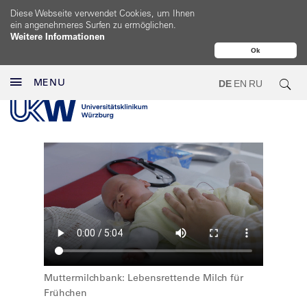
Diese Webseite verwendet Cookies, um Ihnen
ein angenehmeres Surfen zu ermöglichen.
Weitere Informationen
Ok
MENU
DE
EN
RU
Muttermilchbank: Lebensrettende Milch für
Frühchen