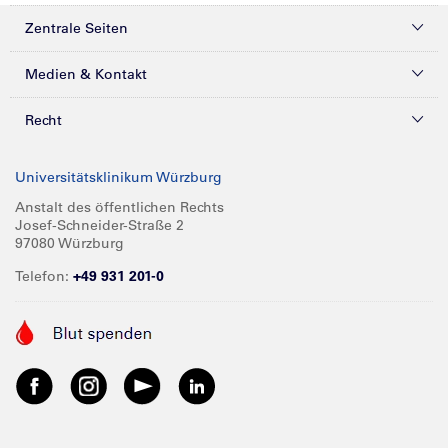
Zentrale Seiten
Kliniken & Zentren
Medien & Kontakt
Patienten & Besucher
Presse
Recht
Zuweiser
Magazine
Datenschutz
Universitätsklinikum Würzburg
Forschung
Mediathek
Compliance
Anstalt des öffentlichen Rechts
Josef-Schneider-Straße 2
Karriere
Glossar
Impressum
97080 Würzburg
Über UKW
Spenden
Telefon:
+49 931 201-0
Barrierefreiheit
Babygalerie
Kontakt
Informationen für Geschäftspartner
Anreise
Vertraulichkeit