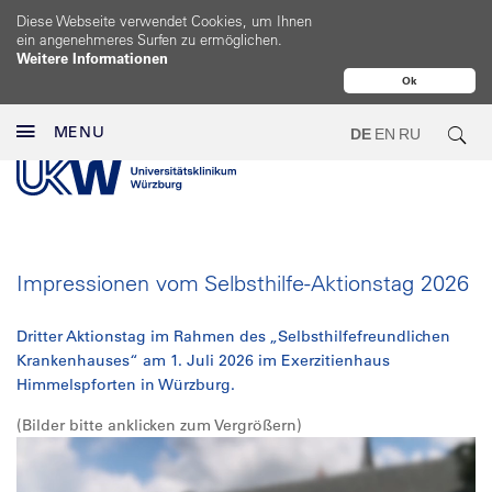
Diese Webseite verwendet Cookies, um Ihnen
ein angenehmeres Surfen zu ermöglichen.
Weitere Informationen
Ok
MENU
DE
EN
RU
Impressionen vom Selbsthilfe-Aktionstag 2026
Dritter Aktionstag im Rahmen des „Selbsthilfefreundlichen
Krankenhauses“ am 1. Juli 2026 im Exerzitienhaus
Himmelspforten in Würzburg.
(Bilder bitte anklicken zum Vergrößern)