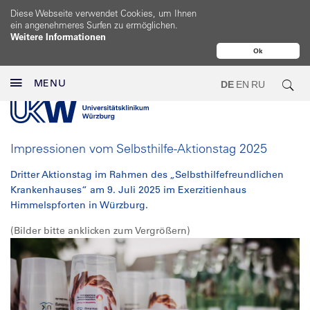
Diese Webseite verwendet Cookies, um Ihnen
ein angenehmeres Surfen zu ermöglichen.
Weitere Informationen
Ok
MENU
DE
EN
RU
Impressionen vom Selbsthilfe-Aktionstag 2025
Dritter Aktionstag im Rahmen des „Selbsthilfefreundlichen
Krankenhauses“ am 9. Juli 2025 im Exerzitienhaus
Himmelspforten in Würzburg.
(Bilder bitte anklicken zum Vergrößern)