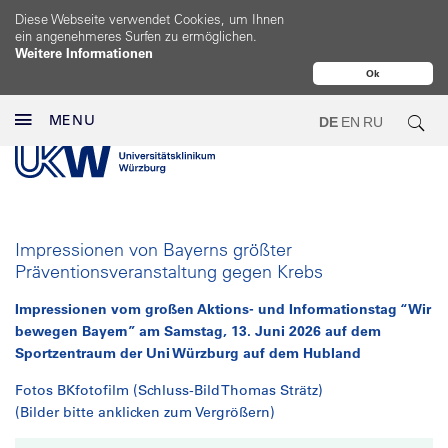
Diese Webseite verwendet Cookies, um Ihnen
ein angenehmeres Surfen zu ermöglichen.
Weitere Informationen
Ok
MENU
DE
EN
RU
Impressionen von Bayerns größter
Präventionsveranstaltung gegen Krebs
Impressionen vom großen Aktions- und Informationstag “Wir
bewegen Bayern” am Samstag, 13. Juni 2026 auf dem
Sportzentraum der Uni Würzburg auf dem Hubland
Fotos BKfotofilm (Schluss-Bild Thomas Strätz)
(Bilder bitte anklicken zum Vergrößern)