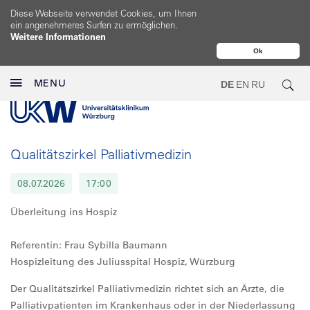
Diese Webseite verwendet Cookies, um Ihnen
ein angenehmeres Surfen zu ermöglichen.
Weitere Informationen
Ok
MENU
DE
EN
RU
Qualitätszirkel Palliativmedizin
08.07.2026
17:00
Überleitung ins Hospiz
Referentin: Frau Sybilla Baumann
Hospizleitung des Juliusspital Hospiz, Würzburg
Der Qualitätszirkel Palliativmedizin richtet sich an Ärzte, die
Palliativpatienten im Krankenhaus oder in der Niederlassung