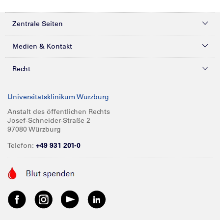
Zentrale Seiten
Kliniken & Zentren
Medien & Kontakt
Patienten & Besucher
Presse
Recht
Zuweiser
Magazine
Datenschutz
Universitätsklinikum Würzburg
Forschung
Mediathek
Compliance
Anstalt des öffentlichen Rechts
Josef-Schneider-Straße 2
Karriere
Glossar
Impressum
97080 Würzburg
Über UKW
Spenden
Telefon:
+49 931 201-0
Barrierefreiheit
Babygalerie
Kontakt
Informationen für Geschäftspartner
Anreise
Vertraulichkeit