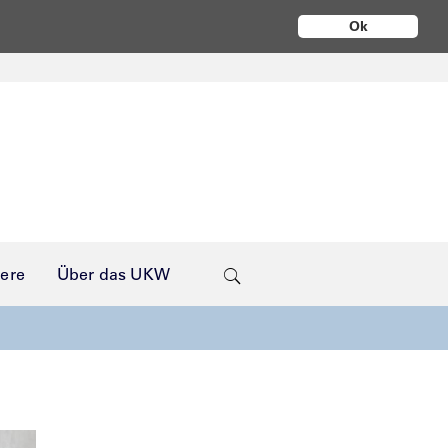
Ok
iere
Über das UKW