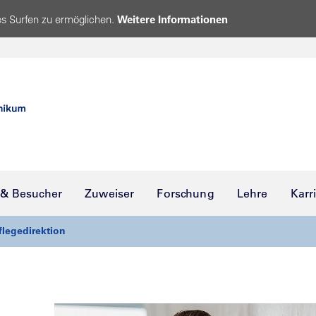
s Surfen zu ermöglichen.
Weitere Informationen
 & Besucher
Zuweiser
Forschung
Lehre
Karr
flegedirektion