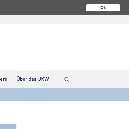
Ok
iere
Über das UKW