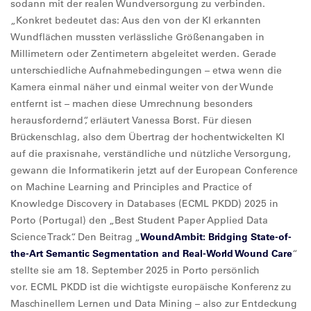
sodann mit der realen Wundversorgung zu verbinden.
„Konkret bedeutet das: Aus den von der KI erkannten
Wundflächen mussten verlässliche Größenangaben in
Millimetern oder Zentimetern abgeleitet werden. Gerade
unterschiedliche Aufnahmebedingungen – etwa wenn die
Kamera einmal näher und einmal weiter von der Wunde
entfernt ist – machen diese Umrechnung besonders
herausfordernd“, erläutert Vanessa Borst. Für diesen
Brückenschlag, also dem Übertrag der hochentwickelten KI
auf die praxisnahe, verständliche und nützliche Versorgung,
gewann die Informatikerin jetzt auf der European Conference
on Machine Learning and Principles and Practice of
Knowledge Discovery in Databases (ECML PKDD) 2025 in
Porto (Portugal) den „Best Student Paper Applied Data
Science Track“. Den Beitrag „
WoundAmbit: Bridging State-of-
the-Art Semantic Segmentation and Real-World Wound Care
“
stellte sie am 18. September 2025 in Porto persönlich
vor. ECML PKDD ist die wichtigste europäische Konferenz zu
Maschinellem Lernen und Data Mining – also zur Entdeckung