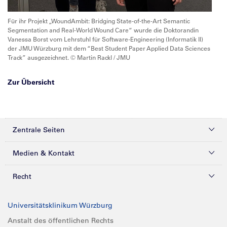
Für ihr Projekt „WoundAmbit: Bridging State-of-the-Art Semantic
Segmentation and Real-World Wound Care“ wurde die Doktorandin
Vanessa Borst vom Lehrstuhl für Software-Engineering (Informatik II)
der JMU Würzburg mit dem “Best Student Paper Applied Data Sciences
Track” ausgezeichnet. © Martin Rackl / JMU
Zur Übersicht
Zentrale Seiten
Kliniken & Zentren
Medien & Kontakt
Patienten & Besucher
Presse
Recht
Zuweiser
Magazine
Datenschutz
Universitätsklinikum Würzburg
Forschung
Mediathek
Compliance
Anstalt des öffentlichen Rechts