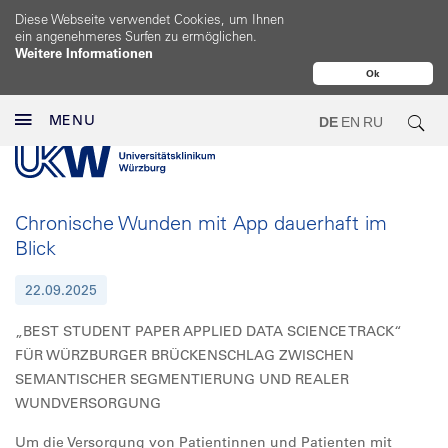
Diese Webseite verwendet Cookies, um Ihnen
ein angenehmeres Surfen zu ermöglichen.
Weitere Informationen
Ok
MENU
DE
EN
RU
Chronische Wunden mit App dauerhaft im
Blick
22.09.2025
„BEST STUDENT PAPER APPLIED DATA SCIENCE TRACK“
FÜR WÜRZBURGER BRÜCKENSCHLAG ZWISCHEN
SEMANTISCHER SEGMENTIERUNG UND REALER
WUNDVERSORGUNG
Um die Versorgung von Patientinnen und Patienten mit