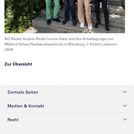
AG Riedel: Angela Riedel (vorne links) und ihre Arbeitsgruppe am
Mildred-Scheel-Nachwuchszentrum in Würzburg. © Kirstin Linkamp /
UKW
Zur Übersicht
Zentrale Seiten
Kliniken & Zentren
Medien & Kontakt
Patienten & Besucher
Presse
Recht
Zuweiser
Magazine
Datenschutz