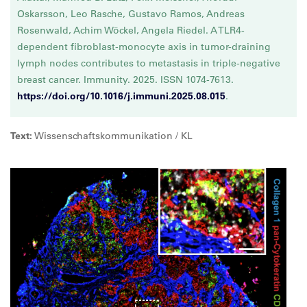
Oskarsson, Leo Rasche, Gustavo Ramos, Andreas
Rosenwald, Achim Wöckel, Angela Riedel. A TLR4-
dependent fibroblast-monocyte axis in tumor-draining
lymph nodes contributes to metastasis in triple-negative
breast cancer. Immunity. 2025. ISSN 1074-7613.
https://doi.org/10.1016/j.immuni.2025.08.015
.
Text:
Wissenschaftskommunikation / KL