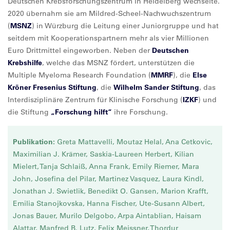
Deutschen Krebsforschungszentrum in Heidelberg wechselte.
2020 übernahm sie am Mildred-Scheel-Nachwuchszentrum
(
MSNZ
) in Würzburg die Leitung einer Juniorgruppe und hat
seitdem mit Kooperationspartnern mehr als vier Millionen
Euro Drittmittel eingeworben. Neben der
Deutschen
Krebshilfe
, welche das MSNZ fördert, unterstützen die
Multiple Myeloma Research Foundation (
MMRF
), die
Else
Kröner Fresenius Stiftung
, die
Wilhelm Sander Stiftung
, das
Interdisziplinäre Zentrum für Klinische Forschung (
IZKF
) und
die Stiftung
„Forschung hilft“
ihre Forschung.
Publikation:
Greta Mattavelli, Moutaz Helal, Ana Cetkovic,
Maximilian J. Krämer, Saskia-Laureen Herbert, Kilian
Mielert, Tanja Schlaiß, Anna Frank, Emily Riemer, Mara
John, Josefina del Pilar, Martinez Vasquez, Laura Kindl,
Jonathan J. Swietlik, Benedikt O. Gansen, Marion Krafft,
Emilia Stanojkovska, Hanna Fischer, Ute-Susann Albert,
Jonas Bauer, Murilo Delgobo, Arpa Aintablian, Haisam
Alattar, Manfred B. Lutz, Felix Meissner, Thordur