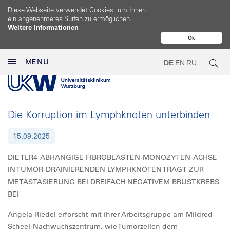
Diese Webseite verwendet Cookies, um Ihnen
ein angenehmeres Surfen zu ermöglichen.
Weitere Informationen
Ok
MENU
DE
EN
RU
Die Korruption im Lymphknoten unterbinden
15.09.2025
DIE TLR4-ABHÄNGIGE FIBROBLASTEN-MONOZYTEN-ACHSE
IN TUMOR-DRAINIERENDEN LYMPHKNOTEN TRÄGT ZUR
METASTASIERUNG BEI DREIFACH NEGATIVEM BRUSTKREBS
BEI
Angela Riedel erforscht mit ihrer Arbeitsgruppe am Mildred-
Scheel-Nachwuchszentrum, wie Tumorzellen dem