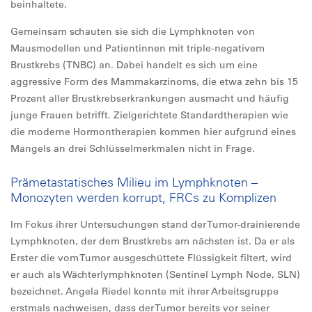
beinhaltete.
Gemeinsam schauten sie sich die Lymphknoten von
Mausmodellen und Patientinnen mit triple-negativem
Brustkrebs (TNBC) an. Dabei handelt es sich um eine
aggressive Form des Mammakarzinoms, die etwa zehn bis 15
Prozent aller Brustkrebserkrankungen ausmacht und häufig
junge Frauen betrifft. Zielgerichtete Standardtherapien wie
die moderne Hormontherapien kommen hier aufgrund eines
Mangels an drei Schlüsselmerkmalen nicht in Frage.
Prämetastatisches Milieu im Lymphknoten –
Monozyten werden korrupt, FRCs zu Komplizen
Im Fokus ihrer Untersuchungen stand der Tumor-drainierende
Lymphknoten, der dem Brustkrebs am nächsten ist. Da er als
Erster die vom Tumor ausgeschüttete Flüssigkeit filtert, wird
er auch als Wächterlymphknoten (Sentinel Lymph Node, SLN)
bezeichnet. Angela Riedel konnte mit ihrer Arbeitsgruppe
erstmals nachweisen, dass der Tumor bereits vor seiner