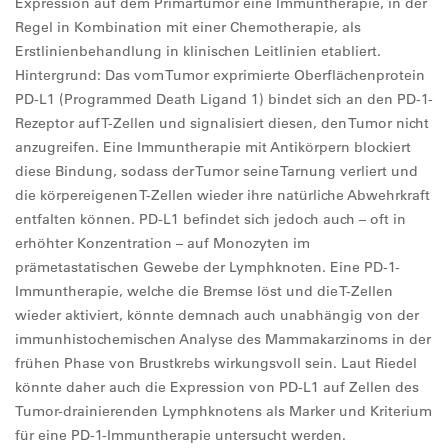
Expression auf dem Primärtumor eine Immuntherapie, in der
Regel in Kombination mit einer Chemotherapie, als
Erstlinienbehandlung in klinischen Leitlinien etabliert.
Hintergrund: Das vom Tumor exprimierte Oberflächenprotein
PD-L1 (Programmed Death Ligand 1) bindet sich an den PD-1-
Rezeptor auf T-Zellen und signalisiert diesen, den Tumor nicht
anzugreifen. Eine Immuntherapie mit Antikörpern blockiert
diese Bindung, sodass der Tumor seine Tarnung verliert und
die körpereigenen T-Zellen wieder ihre natürliche Abwehrkraft
entfalten können. PD-L1 befindet sich jedoch auch – oft in
erhöhter Konzentration – auf Monozyten im
prämetastatischen Gewebe der Lymphknoten. Eine PD-1-
Immuntherapie, welche die Bremse löst und die T-Zellen
wieder aktiviert, könnte demnach auch unabhängig von der
immunhistochemischen Analyse des Mammakarzinoms in der
frühen Phase von Brustkrebs wirkungsvoll sein. Laut Riedel
könnte daher auch die Expression von PD-L1 auf Zellen des
Tumor-drainierenden Lymphknotens als Marker und Kriterium
für eine PD-1-Immuntherapie untersucht werden.