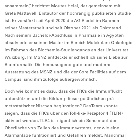
ansammeln“, berichtet Moutaz Helal, der gemeinsam mit
Greta Mattavelli Erstautor der hochrangig publizierten Studie
ist. Er verstärkt seit April 2020 die AG Riedel im Rahmen
seiner Masterarbeit und seit Oktober 2021 als Doktorand.
Nach seinem Bachelor-Abschluss in Pharmazie in Ägypten
absolvierte er seinen Master im Bereich Molekulare Onkologie
im Rahmen des Biochemie-Studiengangs an der Universität
Würzburg. Im MSNZ entdeckte er schließlich seine Liebe zur
Bioinformatik. Die herausragend gute und moderne
Ausstattung des MSNZ und die der Core Facilities auf dem
Campus, sind ihm zufolge außergewöhnlich.
Doch wie kommt es dazu, dass die FRCs die Immunflucht
unterstützen und die Bildung dieser gefährlichen prä-
metastatischer Nischen begünstigen? Das Team konnte
zeigen, dass die FRCs über den Toll-like-Rezeptor 4 (TLR4)
aktiviert werden. TLR4 ist eigentlich ein Sensor auf der
Oberfläche von Zellen des Immunsystems, der wie eine
Alarmanlage funktioniert und Gefahren meldet. Manchmal