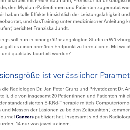
mmenarbeit mit Freerk Baumann, Professor für onkologis
wurde, den Myelom-Patientinnen und Patienten zugemutet w
r haben tolle Effekte hinsichtlich der Leistungsfähigkeit un
bachtet, und das Training unter medizinischer Anleitung 
en“, berichtet Franziska Jundt.
ings soll nun in einer größer angelegten Studie in Würzbur
öße galt es einen primären Endpunkt zu formulieren. Mit we
 und qualitativ beurteilt werden?
ionsgröße ist verlässlicher Parame
die Radiologen Dr. Jan Peter Grunz und Privatdozent Dr. 
eilt, die von insgesamt 20 Patientinnen und Patienten mit e
er standardisierten E-KRd-Therapie mittels Computertomogra
und Messen der Läsionen zu beiden Zeitpunkten“, kommenti
hjournal
Cancers
publiziert hat. Insgesamt sind den Radiolog
rden, 14 nur von jeweils einem.