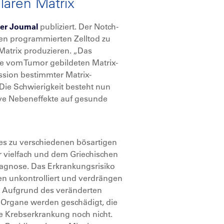
ulären Matrix
er Journal
publiziert. Der Notch-
den programmierten Zelltod zu
Matrix produzieren. „Das
ese vom Tumor gebildeten Matrix-
ssion bestimmter Matrix-
Die Schwierigkeit besteht nun
tive Nebeneffekte auf gesunde
 es zu verschiedenen bösartigen
r vielfach und dem Griechischen
iagnose. Das Erkrankungsrisiko
len unkontrolliert und verdrängen
d. Aufgrund des veränderten
d Organe werden geschädigt, die
se Krebserkrankung noch nicht.