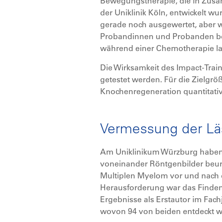
Bewegungstherapie, die in Zusa
der Uniklinik Köln, entwickelt 
gerade noch ausgewertet, aber wi
Probandinnen und Probanden beo
während einer Chemotherapie lauf
Die Wirksamkeit des Impact-Train
getestet werden. Für die Zielgr
Knochenregeneration quantitativ
Vermessung der Läs
Am Uniklinikum Würzburg haben 
voneinander Röntgenbilder beurt
Multiplen Myelom vor und nach d
Herausforderung war das Finden 
Ergebnisse als Erstautor im Fac
wovon 94 von beiden entdeckt wu