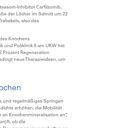
easom-Inhibitor Carfilzomib,
ße der Löcher im Schnitt um 22
Trabekels, also des
e des Knochens
ik und Poliklinik II am UKW hat
22 Prozent Regeneration
bedingt neue Therapieideen, um
nochen
tes und regelmäßiges Springen
dichte erhöhen, die Mobilität
 an Knochenmineralisation an“,
rüft, ob die