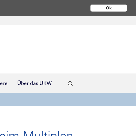
Ok
iere
Über das UKW
eim Multiplen