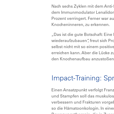
Nach sechs Zyklen mit dem Anti
dem Immunmodulator Lenalidomid
Prozent verringert. Ferner war a
Knocheninneren, zu erkennen.
„Das ist die gute Botschaft: Ein
wiederaufzubauen“, freut sich Pro
selbst nicht mit so einem posit
erreichen kann. Aber die Lücke 
den Knochenaufbau anzustoßen
Impact-Training: S
Einen Ansatzpunkt verfolgt Fran
und Stampfen soll das muskulosk
verbessern und Frakturen vorge
so die Hämatoonkologin. In eine