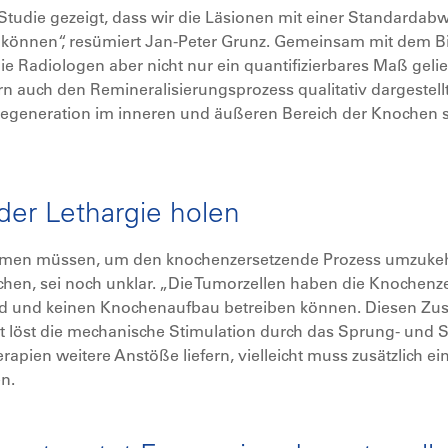
Studie gezeigt, dass wir die Läsionen mit einer Standardab
 können“, resümiert Jan-Peter Grunz. Gemeinsam mit dem Bio
e Radiologen aber nicht nur ein quantifizierbares Maß geli
 auch den Remineralisierungsprozess qualitativ dargestellt.
egeneration im inneren und äußeren Bereich der Knochen si
der Lethargie holen
en müssen, um den knochenzersetzende Prozess umzukehr
hen, sei noch unklar. „Die Tumorzellen haben die Knochenzel
d und keinen Knochenaufbau betreiben können. Diesen Zust
icht löst die mechanische Stimulation durch das Sprung- und
apien weitere Anstöße liefern, vielleicht muss zusätzlich e
en.