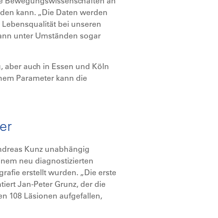
che Bewegungswissenschaften an
erden kann. „Die Daten werden
d Lebensqualität bei unseren
kann unter Umständen sogar
g, aber auch in Essen und Köln
lchem Parameter kann die
ter
Andreas Kunz unabhängig
inem neu diagnostizierten
fie erstellt wurden. „Die erste
ert Jan-Peter Grunz, der die
en 108 Läsionen aufgefallen,