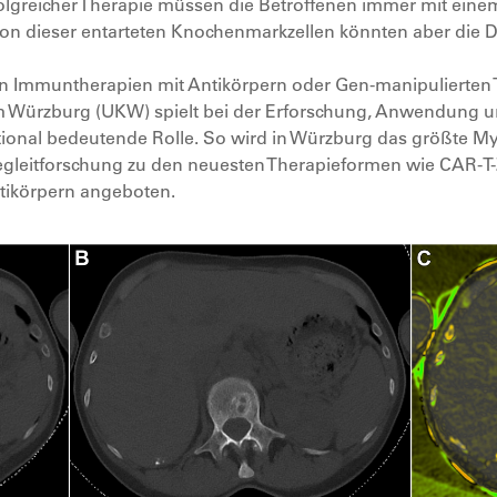
olgreicher Therapie müssen die Betroffenen immer mit eine
tion dieser entarteten Knochenmarkzellen könnten aber di
n Immuntherapien mit Antikörpern oder Gen-manipulierten 
kum Würzburg (UKW) spielt bei der Erforschung, Anwendung
national bedeutende Rolle. So wird in Würzburg das größte
egleitforschung zu den neuesten Therapieformen wie CAR-T-Z
Antikörpern angeboten.