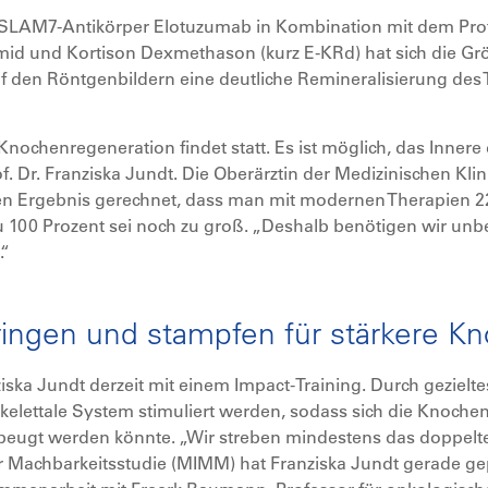
-SLAM7-Antikörper Elotuzumab in Kombination mit dem Prot
 und Kortison Dexmethason (kurz E-KRd) hat sich die Grö
uf den Röntgenbildern eine deutliche Remineralisierung des 
e Knochenregeneration findet statt. Es ist möglich, das Inner
f. Dr. Franziska Jundt. Die Oberärztin der Medizinischen Klin
iven Ergebnis gerechnet, dass man mit modernen Therapien 
zu 100 Prozent sei noch zu groß. „Deshalb benötigen wir un
.“
pringen und stampfen für stärkere K
ziska Jundt derzeit mit einem Impact-Training. Durch geziel
elettale System stimuliert werden, sodass sich die Knochen
beugt werden könnte. „Wir streben mindestens das doppelte
r Machbarkeitsstudie (MIMM) hat Franziska Jundt gerade gep