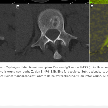
er 62-jährigen Patientin mit multiplem Myelom (IgG kappa, R-ISS I). Die Baselin
ralisierung nach sechs Zyklen E-KRd (B/E). Eine farbkodierte Subtraktionskarte
Obere Reihe: Standardansicht. Untere Reihe: Vergrößerung. ©Jan-Peter Grunz / M