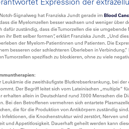
antwortet Expression der extrazell
 Notch-Signalweg hat Franziska Jundt gerade im
Blood Canc
, dass die Myelomzellen besser wachsen und weniger über 
h dafür zuständig, dass die Tumorzellen die sie umgebende 
en ihr Bett selber formen“, erklärt Franziska Jundt. „Und di
Überleben der Myelom-Patientinnen und Patienten. Die Expre
einem besseren oder schlechteren Überleben in Verbindung.“ 
n Tumorzellen spezifisch zu blockieren, ohne zu viele nega
Immuntherapien:
r Leukämie die zweithäufigste Blutkrebserkrankung, bei der
t. Der Begriff leitet sich vom Lateinischen „multiple“ fü
r erhalten allein in Deutschland rund 7.000 Menschen die D
 an. Bei den Betroffenen vermehren sich entartete Plasmazel
hen, die für die Produktion von Antikörpern zuständig sin
Infektionen, die Knochenstruktur wird zerstört, Nerven un
it und Appetitlosigkeit. Dauerhaft geheilt werden kann die