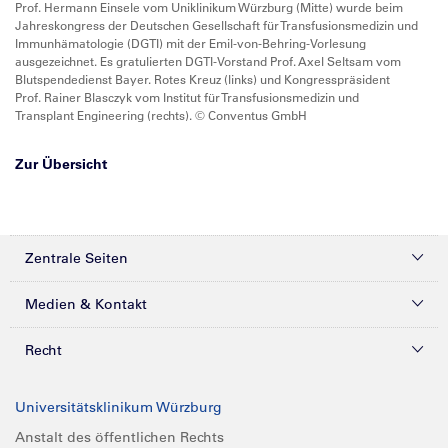
Prof. Hermann Einsele vom Uniklinikum Würzburg (Mitte) wurde beim
Jahreskongress der Deutschen Gesellschaft für Transfusionsmedizin und
Immunhämatologie (DGTI) mit der Emil-von-Behring-Vorlesung
ausgezeichnet. Es gratulierten DGTI-Vorstand Prof. Axel Seltsam vom
Blutspendedienst Bayer. Rotes Kreuz (links) und Kongresspräsident
Prof. Rainer Blasczyk vom Institut für Transfusionsmedizin und
Transplant Engineering (rechts). © Conventus GmbH
Zur Übersicht
Zentrale Seiten
Kliniken & Zentren
Medien & Kontakt
Patienten & Besucher
Presse
Recht
Zuweiser
Magazine
Datenschutz
Universitätsklinikum Würzburg
Forschung
Mediathek
Compliance
Anstalt des öffentlichen Rechts