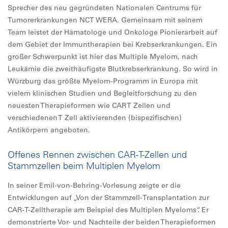
Sprecher des neu gegründeten Nationalen Centrums für
Tumorerkrankungen NCT WERA. Gemeinsam mit seinem
Team leistet der Hämatologe und Onkologe Pionierarbeit auf
dem Gebiet der Immuntherapien bei Krebserkrankungen. Ein
großer Schwerpunkt ist hier das Multiple Myelom, nach
Leukämie die zweithäufigste Blutkrebserkrankung. So wird in
Würzburg das größte Myelom-Programm in Europa mit
vielem klinischen Studien und Begleitforschung zu den
neuesten Therapieformen wie CAR T Zellen und
verschiedenen T Zell aktivierenden (bispezifischen)
Antikörpern angeboten.
Offenes Rennen zwischen CAR-T-Zellen und
Stammzellen beim Multiplen Myelom
In seiner Emil-von-Behring-Vorlesung zeigte er die
Entwicklungen auf „Von der Stammzell-Transplantation zur
CAR-T-Zelltherapie am Beispiel des Multiplen Myeloms“. Er
demonstrierte Vor- und Nachteile der beiden Therapieformen