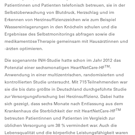
Patientinnen und Patienten telefonisch betreuen, sie in der
Selbstüberwachung von Blutdruck, Herzschlag und im
Erkennen von Herzinsuffizienzzeichen wie zum Beispiel
Wassereinlagerungen in den Knöcheln schulen und die
Ergebnisse des Selbstmonitorings abfragen sowie die
medikamentöse Therapie gemeinsam mit Hausärztinnen und
-ärzten optimieren.
Die sogenannte INH-Studie hatte schon im Jahr 2012 das
TM
Potenzial einer sechsmonatigen HeartNetCare-HF
-
Anwendung in einer multizentrischen, randomisierten und
kontrollierten Studie untersucht. Mit 715 Teilnehmenden war
sie die bis dato größte in Deutschland durchgeführte Studie
zur Versorgungsforschung bei Herzinsuffizienz. Dabei hatte
sich gezeigt, dass sechs Monate nach Entlassung aus dem
TM
Krankenhaus die Sterblichkeit der mit HeartNetCare-HF
betreuten Patientinnen und Patienten im Vergleich zur
üblichen Versorgung um 38 % vermindert war. Auch die
Lebensqualität und die körperliche Leistungsfähigkeit waren