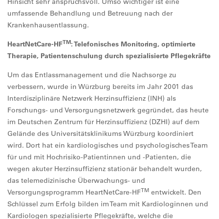
Hinsicht sehr anspruchsvoll. Umso wichtiger ist eine
umfassende Behandlung und Betreuung nach der
Krankenhausentlassung.
TM
HeartNetCare-HF
: Telefonisches Monitoring, optimierte
Therapie, Patientenschulung durch spezialisierte Pflegekräfte
Um das Entlassmanagement und die Nachsorge zu
verbessern, wurde in Würzburg bereits im Jahr 2001 das
Interdisziplinäre Netzwerk Herzinsuffizienz (INH) als
Forschungs- und Versorgungsnetzwerk gegründet, das heute
im Deutschen Zentrum für Herzinsuffizienz (DZHI) auf dem
Gelände des Universitätsklinikums Würzburg koordiniert
wird. Dort hat ein kardiologisches und psychologisches Team
für und mit Hochrisiko-Patientinnen und -Patienten, die
wegen akuter Herzinsuffizienz stationär behandelt wurden,
das telemedizinische Überwachungs- und
TM
Versorgungsprogramm HeartNetCare-HF
entwickelt. Den
Schlüssel zum Erfolg bilden im Team mit Kardiologinnen und
Kardiologen spezialisierte Pflegekräfte, welche die