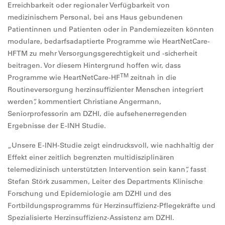
Erreichbarkeit oder regionaler Verfügbarkeit von
medizinischem Personal, bei ans Haus gebundenen
Patientinnen und Patienten oder in Pandemiezeiten könnten
modulare, bedarfsadaptierte Programme wie HeartNetCare-
HFTM zu mehr Versorgungsgerechtigkeit und -sicherheit
beitragen. Vor diesem Hintergrund hoffen wir, dass
TM
Programme wie HeartNetCare-HF
zeitnah in die
Routineversorgung herzinsuffizienter Menschen integriert
werden“, kommentiert Christiane Angermann,
Seniorprofessorin am DZHI, die aufsehenerregenden
Ergebnisse der E-INH Studie.
„Unsere E-INH-Studie zeigt eindrucksvoll, wie nachhaltig der
Effekt einer zeitlich begrenzten multidisziplinären
telemedizinisch unterstützten Intervention sein kann“, fasst
Stefan Störk zusammen, Leiter des Departments Klinische
Forschung und Epidemiologie am DZHI und des
Fortbildungsprogramms für Herzinsuffizienz-Pflegekräfte und
Spezialisierte Herzinsuffizienz-Assistenz am DZHI.