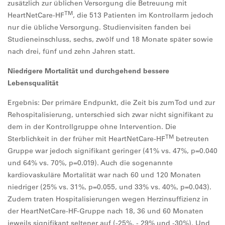
zusätzlich zur üblichen Versorgung die Betreuung mit
TM
HeartNetCare-HF
, die 513 Patienten im Kontrollarm jedoch
nur die übliche Versorgung. Studienvisiten fanden bei
Studieneinschluss, sechs, zwölf und 18 Monate später sowie
nach drei, fünf und zehn Jahren statt.
Niedrigere Mortalität und durchgehend bessere
Lebensqualität
Ergebnis: Der primäre Endpunkt, die Zeit bis zum Tod und zur
Rehospitalisierung, unterschied sich zwar nicht signifikant zu
dem in der Kontrollgruppe ohne Intervention. Die
TM
Sterblichkeit in der früher mit HeartNetCare-HF
betreuten
Gruppe war jedoch signifikant geringer (41% vs. 47%, p=0.040
und 64% vs. 70%, p=0.019). Auch die sogenannte
kardiovaskuläre Mortalität war nach 60 und 120 Monaten
niedriger (25% vs. 31%, p=0.055, und 33% vs. 40%, p=0.043).
Zudem traten Hospitalisierungen wegen Herzinsuffizienz in
der HeartNetCare-HF-Gruppe nach 18, 36 und 60 Monaten
jeweils signifikant seltener auf (-25%, - 29% und -30%). Und