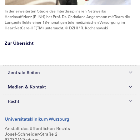
In der erweiterten Studie des Interdisziplinären Netzwerks
Herzinsuffizienz (E-INH) hat Prof. Dr. Christiane Angermann mit Team die
Langzeiteffekte einer 18-monatigen telemedizinischen Versorgung im
HeartNetCare-HF(TM) untersucht. © DZHI / R. Kochanowski
Zur Übersicht
Zentrale Seiten
Kliniken & Zentren
Medien & Kontakt
Patienten & Besucher
Presse
Recht
Zuweiser
Magazine
Datenschutz
Universitätsklinikum Würzburg
Forschung
Mediathek
Compliance
Anstalt des öffentlichen Rechts
Josef-Schneider-Straße 2
Karriere
Glossar
Impressum
97080 Würzburg