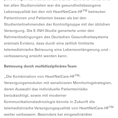
bei allen Studienvisiten war die gesundheitsbezogene
TM
Lebensqualität bei den mit HeartNetCare-HF
betreuten
Patientinnen und Patienten besser als bei den
Studienteilnehmenden der Kontrollgruppe mit der üblichen
Versorgung. Die E-INH-Studie generierte unter den
Rahmenbedingungen des Deutschen Gesundheitssystems
erstmals Evidenz, dass durch eine zeitlich limitierte
telemedizinische Betreuung eine Lebensverlängerung und -
verbesserung erreicht werden kann.
Betreuung durch multidisziplinäres Team
TM
„Die Kombination von HeartNetCare-HF
-
Versorgungsmodulen mit sensitiveren Monitoringstrategien,
deren Auswahl das individuelle Patientenrisiko
berücksichtigt, sowie mit moderner
Kommunikationstechnologie könnte in Zukunft die
TM
telemedizinische Versorgungsqualität von HeartNetCare-HF
weiter verbessern. Besonders bei eingeschränkter