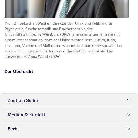
Prof. Dr. Sebastian Walther, Direktor der Klinik und Poliklinik für
Psychiatrie, Psychosomatik und Psychotherapie des
Universitätsklinikums Würzburg (UKW) analysierte gemeinsam mit
einem internationalen Team der Universitäten Bern, Zürich, Turin,
Lissabon, Madrid und Melbourne wie sich Isolation und Enge auf das
Überwinterungsteam an der Concordia-Station in der Antarktis
auswirken. © Anna Wenzl / UKW
Zur Übersicht
Zentrale Seiten
Kliniken & Zentren
Medien & Kontakt
Patienten & Besucher
Presse
Recht
Zuweiser