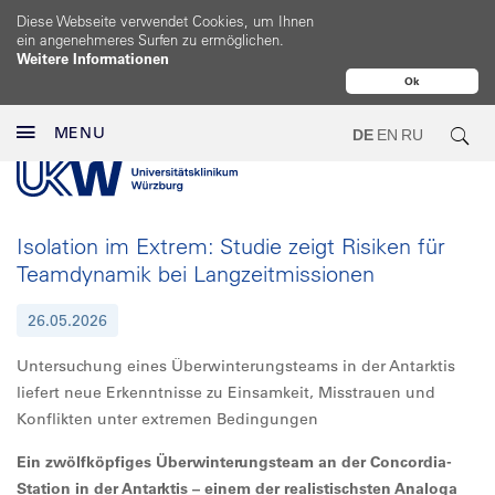
Diese Webseite verwendet Cookies, um Ihnen
ein angenehmeres Surfen zu ermöglichen.
Weitere Informationen
Ok
MENU
DE
EN
RU
Isolation im Extrem: Studie zeigt Risiken für
Teamdynamik bei Langzeitmissionen
26.05.2026
Untersuchung eines Überwinterungsteams in der Antarktis
liefert neue Erkenntnisse zu Einsamkeit, Misstrauen und
Konflikten unter extremen Bedingungen
Ein zwölfköpfiges Überwinterungsteam an der Concordia-
Station in der Antarktis – einem der realistischsten Analoga