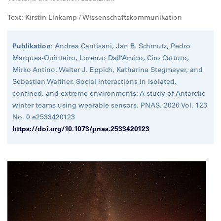
Text: Kirstin Linkamp / Wissenschaftskommunikation
Publikation:
Andrea Cantisani, Jan B. Schmutz, Pedro
Marques-Quinteiro, Lorenzo Dall’Amico, Ciro Cattuto,
Mirko Antino, Walter J. Eppich, Katharina Stegmayer, and
Sebastian Walther. Social interactions in isolated,
confined, and extreme environments: A study of Antarctic
winter teams using wearable sensors. PNAS. 2026 Vol. 123
No. 0 e2533420123
https://doi.org/10.1073/pnas.2533420123