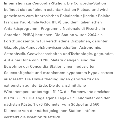
Information zur Concordia-Station:
Die Concordia-Station
befindet sich auf einem ostantarktischen Plateau und wird
gemeinsam vom französischen Polarinstitut (Institut Polaire
Français Paul-Émile Victor, IPEV) und dem italienischen
Antarktisprogramm (Programma Nazionale di Ricerche in
Antartide, PNRA) betrieben. Die Station wurde 2004 als
Forschungszentrum für verschiedene Disziplinen, darunter
Glaziologie, Atmosphärenwissenschaften, Astronomie,
Astrophysik, Geowissenschaften und Technologie, gegründet.
Auf einer Höhe von 3.200 Metern gelegen, sind die
Bewohner der Concordia-Station einem reduzierten
Sauerstoffgehalt und chronischem hypobarem Hypoxiestress
ausgesetzt. Die Umweltbedingungen gehören zu den
extremsten auf der Erde: Die durchschnittliche
Wintertemperatur beträgt −51 °C, die Extremwerte erreichen
bis zu −80 °C. Die abgelegene Lage – 950 Kilometer von der
nächsten Küste, 1 670 Kilometer vom Südpol und 560
Kilometer von der nächstgelegenen Station entfernt –
verstärkt die Isolation zusätzlich.