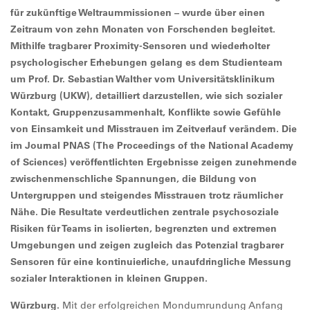
für zukünftige Weltraummissionen – wurde über einen
Zeitraum von zehn Monaten von Forschenden begleitet.
Mithilfe tragbarer Proximity-Sensoren und wiederholter
psychologischer Erhebungen gelang es dem Studienteam
um Prof. Dr. Sebastian Walther vom Universitätsklinikum
Würzburg (UKW), detailliert darzustellen, wie sich sozialer
Kontakt, Gruppenzusammenhalt, Konflikte sowie Gefühle
von Einsamkeit und Misstrauen im Zeitverlauf verändern. Die
im Journal PNAS (The Proceedings of the National Academy
of Sciences) veröffentlichten Ergebnisse zeigen zunehmende
zwischenmenschliche Spannungen, die Bildung von
Untergruppen und steigendes Misstrauen trotz räumlicher
Nähe. Die Resultate verdeutlichen zentrale psychosoziale
Risiken für Teams in isolierten, begrenzten und extremen
Umgebungen und zeigen zugleich das Potenzial tragbarer
Sensoren für eine kontinuierliche, unaufdringliche Messung
sozialer Interaktionen in kleinen Gruppen.
Würzburg.
Mit der erfolgreichen Mondumrundung Anfang