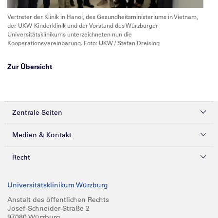
Vertreter der Klinik in Hanoi, des Gesundheitsministeriums in Vietnam,
der UKW-Kinderklinik und der Vorstand des Würzburger
Universitätsklinikums unterzeichneten nun die
Kooperationsvereinbarung. Foto: UKW / Stefan Dreising
Zur Übersicht
Zentrale Seiten
Kliniken & Zentren
Medien & Kontakt
Patienten & Besucher
Presse
Recht
Zuweiser
Magazine
Datenschutz
Universitätsklinikum Würzburg
Forschung
Mediathek
Compliance
Anstalt des öffentlichen Rechts
Josef-Schneider-Straße 2
Karriere
Glossar
Impressum
97080 Würzburg