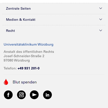
Zentrale Seiten
Kliniken & Zentren
Medien & Kontakt
Patienten & Besucher
Presse
Recht
Zuweiser
Magazine
Datenschutz
Universitätsklinikum Würzburg
Forschung
Mediathek
Compliance
Anstalt des öffentlichen Rechts
Josef-Schneider-Straße 2
Karriere
Glossar
Impressum
97080 Würzburg
Über UKW
Spenden
Telefon:
+49 931 201-0
Barrierefreiheit
Babygalerie
Kontakt
Informationen für Geschäftspartner
Anreise
Vertraulichkeit