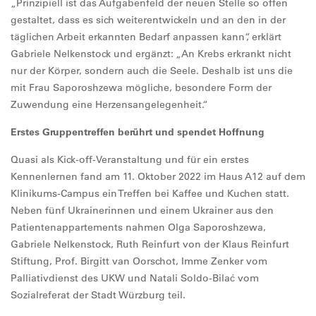
„Prinzipiell ist das Aufgabenfeld der neuen Stelle so offen
gestaltet, dass es sich weiterentwickeln und an den in der
täglichen Arbeit erkannten Bedarf anpassen kann“, erklärt
Gabriele Nelkenstock und ergänzt: „An Krebs erkrankt nicht
nur der Körper, sondern auch die Seele. Deshalb ist uns die
mit Frau Saporoshzewa mögliche, besondere Form der
Zuwendung eine Herzensangelegenheit.“
Erstes Gruppentreffen berührt und spendet Hoffnung
Quasi als Kick-off-Veranstaltung und für ein erstes
Kennenlernen fand am 11. Oktober 2022 im Haus A12 auf dem
Klinikums-Campus ein Treffen bei Kaffee und Kuchen statt.
Neben fünf Ukrainerinnen und einem Ukrainer aus den
Patientenappartements nahmen Olga Saporoshzewa,
Gabriele Nelkenstock, Ruth Reinfurt von der Klaus Reinfurt
Stiftung, Prof. Birgitt van Oorschot, Imme Zenker vom
Palliativdienst des UKW und Natali Soldo-Bilać vom
Sozialreferat der Stadt Würzburg teil.