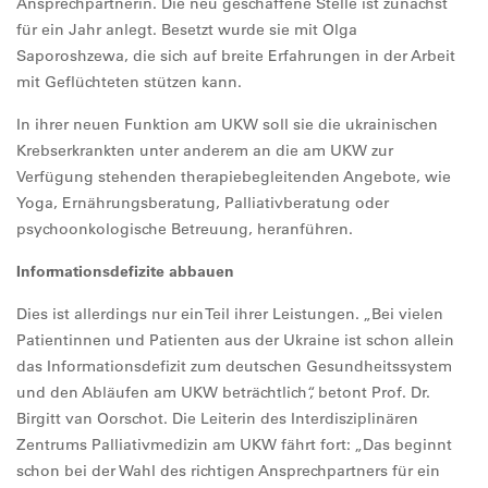
Ansprechpartnerin. Die neu geschaffene Stelle ist zunächst
für ein Jahr anlegt. Besetzt wurde sie mit Olga
Saporoshzewa, die sich auf breite Erfahrungen in der Arbeit
mit Geflüchteten stützen kann.
In ihrer neuen Funktion am UKW soll sie die ukrainischen
Krebserkrankten unter anderem an die am UKW zur
Verfügung stehenden therapiebegleitenden Angebote, wie
Yoga, Ernährungsberatung, Palliativberatung oder
psychoonkologische Betreuung, heranführen.
Informationsdefizite abbauen
Dies ist allerdings nur ein Teil ihrer Leistungen. „Bei vielen
Patientinnen und Patienten aus der Ukraine ist schon allein
das Informationsdefizit zum deutschen Gesundheitssystem
und den Abläufen am UKW beträchtlich“, betont Prof. Dr.
Birgitt van Oorschot. Die Leiterin des Interdisziplinären
Zentrums Palliativmedizin am UKW fährt fort: „Das beginnt
schon bei der Wahl des richtigen Ansprechpartners für ein