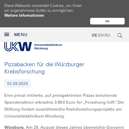
Diese Webseite verwendet Cookies, um Ihnen
ein angenehmeres Surfen zu ermöglichen.
Weitere Informationen
Ok
MENU
DE
EN
RU
Pizzabacken für die Würzburger
Krebsforschung
02.09.2025
Eine privat initiierte, auf preisgekrönten Pizzas beruhende
Spendenaktion erbrachte 3.800 Euro für „Forschung hilft“. Die
Stiftung fördert aussichtsreiche Krebsforschungsprojekte am
Universitätsklinikum Würzburg.
Würzburg.
Am 29. August dieses Jahres überreichte Giovanni