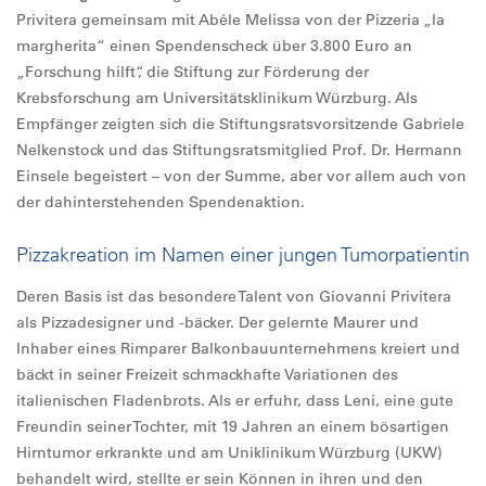
Privitera gemeinsam mit Abéle Melissa von der Pizzeria „la
margherita“ einen Spendenscheck über 3.800 Euro an
„Forschung hilft“, die Stiftung zur Förderung der
Krebsforschung am Universitätsklinikum Würzburg. Als
Empfänger zeigten sich die Stiftungsratsvorsitzende Gabriele
Nelkenstock und das Stiftungsratsmitglied Prof. Dr. Hermann
Einsele begeistert – von der Summe, aber vor allem auch von
der dahinterstehenden Spendenaktion.
Pizzakreation im Namen einer jungen Tumorpatientin
Deren Basis ist das besondere Talent von Giovanni Privitera
als Pizzadesigner und -bäcker. Der gelernte Maurer und
Inhaber eines Rimparer Balkonbauunternehmens kreiert und
bäckt in seiner Freizeit schmackhafte Variationen des
italienischen Fladenbrots. Als er erfuhr, dass Leni, eine gute
Freundin seiner Tochter, mit 19 Jahren an einem bösartigen
Hirntumor erkrankte und am Uniklinikum Würzburg (UKW)
behandelt wird, stellte er sein Können in ihren und den