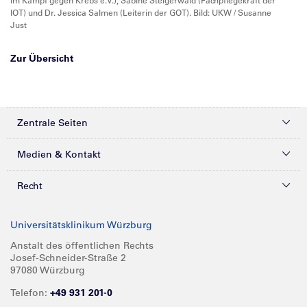
im Kampf gegen Krebs e.V.), Sabine Steigerwald (Fachpflegekraft der
IOT) und Dr. Jessica Salmen (Leiterin der GOT). Bild: UKW / Susanne
Just
Zur Übersicht
Zentrale Seiten
Kliniken & Zentren
Medien & Kontakt
Patienten & Besucher
Presse
Recht
Zuweiser
Magazine
Datenschutz
Universitätsklinikum Würzburg
Forschung
Mediathek
Compliance
Anstalt des öffentlichen Rechts
Josef-Schneider-Straße 2
Karriere
Glossar
Impressum
97080 Würzburg
Über UKW
Spenden
Telefon:
+49 931 201-0
Barrierefreiheit