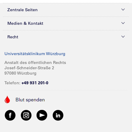
Zentrale Seiten
Kliniken & Zentren
Medien & Kontakt
Patienten & Besucher
Presse
Recht
Zuweiser
Magazine
Datenschutz
Universitätsklinikum Würzburg
Forschung
Mediathek
Compliance
Anstalt des öffentlichen Rechts
Josef-Schneider-Straße 2
Karriere
Glossar
Impressum
97080 Würzburg
Über UKW
Spenden
Telefon:
+49 931 201-0
Barrierefreiheit
Babygalerie
Kontakt
Informationen für Geschäftspartner
Anreise
Vertraulichkeit