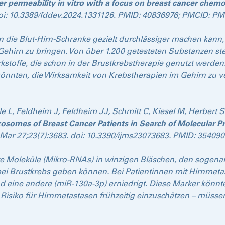
ier permeability in vitro with a focus on breast cancer chem
doi: 10.3389/fddev.2024.1331126. PMID: 40836976; PMCID: P
n die Blut-Hirn-Schranke gezielt durchlässiger machen kan
ehirn zu bringen. Von über 1.200 getesteten Substanzen ste
rkstoffe, die schon in der Brustkrebstherapie genutzt werden
önnten, die Wirksamkeit von Krebstherapien im Gehirn zu 
hle L, Feldheim J, Feldheim JJ, Schmitt C, Kiesel M, Herbert
osomes of Breast Cancer Patients in Search of Molecular Pr
22 Mar 27;23(7):3683. doi: 10.3390/ijms23073683. PMID: 354
mte Moleküle (Mikro-RNAs) in winzigen Bläschen, den sogen
bei Brustkrebs geben können. Bei Patientinnen mit Hirnmet
d eine andere (miR-130a-3p) erniedrigt. Diese Marker könnte
Risiko für Hirnmetastasen frühzeitig einzuschätzen – müsse