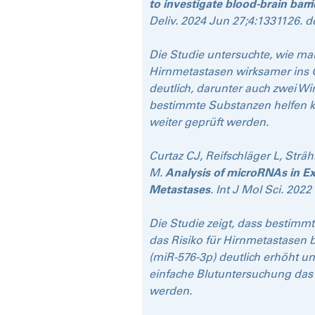
to investigate blood-brain barr
Deliv. 2024 Jun 27;4:1331126. 
Die Studie untersuchte, wie ma
Hirnmetastasen wirksamer ins G
deutlich, darunter auch zwei Wi
bestimmte Substanzen helfen k
weiter geprüft werden.
Curtaz CJ, Reifschläger L, Strä
M.
Analysis of microRNAs in Ex
Metastases
. Int J Mol Sci. 20
Die Studie zeigt, dass bestim
das Risiko für Hirnmetastasen 
(miR-576-3p) deutlich erhöht un
einfache Blutuntersuchung das 
werden.