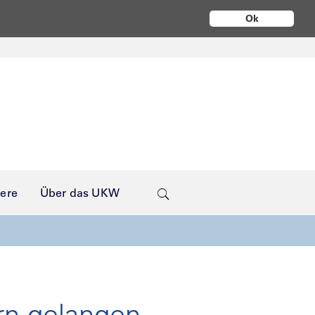
Ok
iere
Über das UKW
rn gelangen