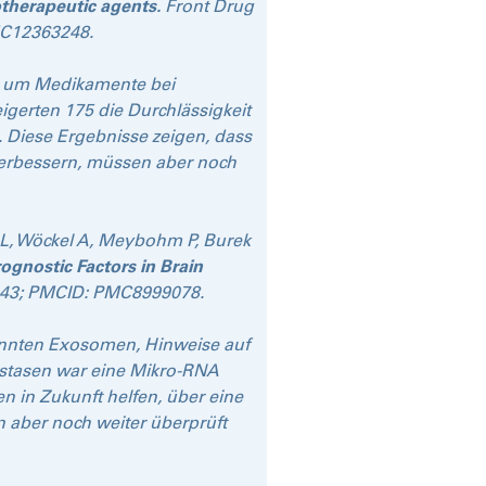
otherapeutic agents.
Front Drug
MC12363248.
n, um Medikamente bei
igerten 175 die Durchlässigkeit
. Diese Ergebnisse zeigen, dass
verbessern, müssen aber noch
 SL, Wöckel A, Meybohm P, Burek
ognostic Factors in Brain
09043; PMCID: PMC8999078.
annten Exosomen, Hinweise auf
astasen war eine Mikro-RNA
n in Zukunft helfen, über eine
n aber noch weiter überprüft