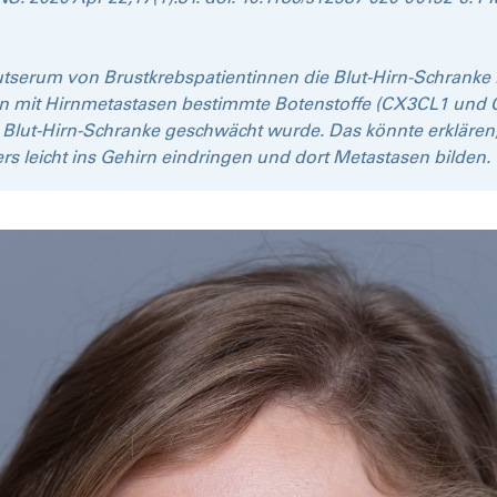
utserum von Brustkrebspatientinnen die Blut-Hirn-Schranke be
n mit Hirnmetastasen bestimmte Botenstoffe (CX3CL1 und 
 Blut-Hirn-Schranke geschwächt wurde. Das könnte erklären
 leicht ins Gehirn eindringen und dort Metastasen bilden.