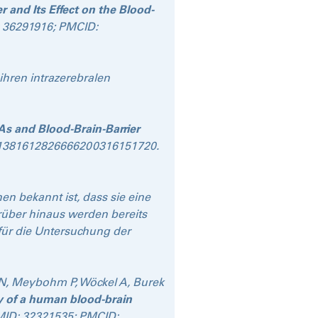
 and Its Effect on the Blood-
D: 36291916; PMCID:
ihren intrazerebralen
As and Blood-Brain-Barrier
74/1381612826666200316151720.
n bekannt ist, dass sie eine
rüber hinaus werden bereits
 für die Untersuchung der
 N, Meybohm P, Wöckel A, Burek
ty of a human blood-brain
 PMID: 32321535; PMCID: