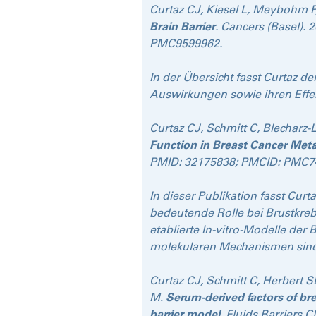
Curtaz CJ, Kiesel L, Meybohm P
Brain Barrier
. Cancers (Basel).
PMC9599962.
In der Übersicht fasst Curtaz d
Auswirkungen sowie ihren Effe
Curtaz CJ, Schmitt C, Blecharz
Function in Breast Cancer Meta
PMID: 32175838; PMCID: PMC7
In dieser Publikation fasst Cu
bedeutende Rolle bei Brustkreb
etablierte In-vitro-Modelle der
molekularen Mechanismen sind, 
Curtaz CJ, Schmitt C, Herbert 
M.
Serum-derived factors of br
barrier model.
Fluids Barriers 