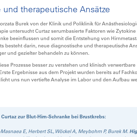
 und therapeutische Ansätze
orzata Burek von der Klinik und Poliklinik für Anästhesiologi
pie untersucht Curtaz serumbasierte Faktoren wie Zytokine
ranke beeinflussen und somit die Entstehung von Hirnmeta
ekts besteht darin, neue diagnostische und therapeutische An
iger und gezielter behandeln zu können.
iese Prozesse besser zu verstehen und klinisch verwertbare
az. Erste Ergebnisse aus dem Projekt wurden bereits auf Fach
licht uns nun vertiefte Analyse im Labor und den Aufbau wei
 Curtaz zur Blut-Hirn-Schranke bei Brustkrebs:
l-Masnaea E, Herbert SL, Wöckel A, Meybohm P, Burek M.
Hig