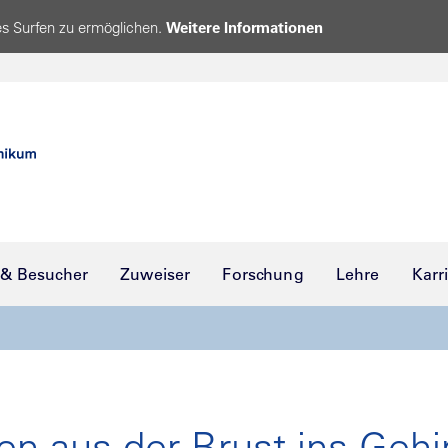
s Surfen zu ermöglichen.
Weitere Informationen
 & Besucher
Zuweiser
Forschung
Lehre
Karr
en aus der Brust ins Gehi