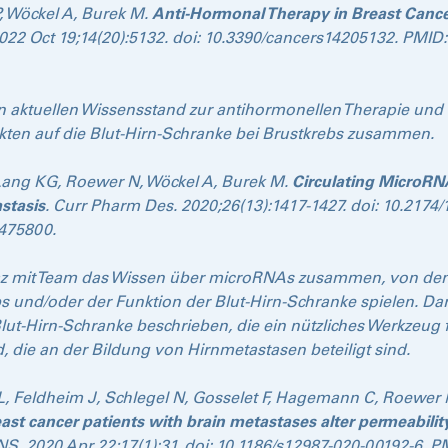
, Wöckel A, Burek M.
Anti-Hormonal Therapy in Breast Cancer
 2022 Oct 19;14(20):5132. doi: 10.3390/cancers14205132. PMI
en aktuellen Wissensstand zur antihormonellen Therapie und 
kten auf die Blut-Hirn-Schranke bei Brustkrebs zusammen.
-Lang KG, Roewer N, Wöckel A, Burek M.
Circulating MicroRN
stasis
. Curr Pharm Des. 2020;26(13):1417-1427. doi: 10.21
475800.
rtaz mit Team das Wissen über microRNAs zusammen, von dene
s und/oder der Funktion der Blut-Hirn-Schranke spielen. Da
 Blut-Hirn-Schranke beschrieben, die ein nützliches Werkzeug
die an der Bildung von Hirnmetastasen beteiligt sind.
SL, Feldheim J, Schlegel N, Gosselet F, Hagemann C, Roewer
east cancer patients with brain metastases alter permeabili
CNS. 2020 Apr 22;17(1):31. doi: 10.1186/s12987-020-00192-6.