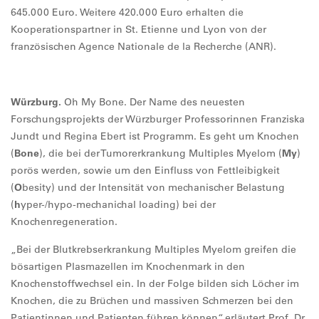
645.000 Euro. Weitere 420.000 Euro erhalten die
Kooperationspartner in St. Etienne und Lyon von der
französischen Agence Nationale de la Recherche (ANR).
Würzburg.
Oh My Bone. Der Name des neuesten
Forschungsprojekts der Würzburger Professorinnen Franziska
Jundt und Regina Ebert ist Programm. Es geht um Knochen
(
Bone
), die bei der Tumorerkrankung Multiples Myelom (
My
)
porös werden, sowie um den Einfluss von Fettleibigkeit
(
O
besity) und der Intensität von mechanischer Belastung
(
h
yper-/hypo-mechanichal loading) bei der
Knochenregeneration.
„Bei der Blutkrebserkrankung Multiples Myelom greifen die
bösartigen Plasmazellen im Knochenmark in den
Knochenstoffwechsel ein. In der Folge bilden sich Löcher im
Knochen, die zu Brüchen und massiven Schmerzen bei den
Patientinnen und Patienten führen können“, erläutert Prof. Dr.