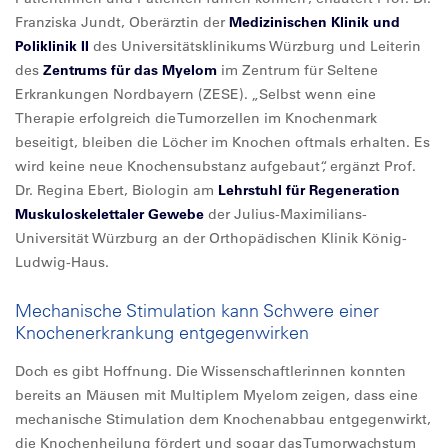
Franziska Jundt, Oberärztin der
Medizinischen Klinik und
Poliklinik II
des Universitätsklinikums Würzburg und Leiterin
des
Zentrums für das Myelom
im Zentrum für Seltene
Erkrankungen Nordbayern (ZESE). „Selbst wenn eine
Therapie erfolgreich die Tumorzellen im Knochenmark
beseitigt, bleiben die Löcher im Knochen oftmals erhalten. Es
wird keine neue Knochensubstanz aufgebaut“, ergänzt Prof.
Dr. Regina Ebert, Biologin am
Lehrstuhl für Regeneration
Muskuloskelettaler Gewebe
der Julius-Maximilians-
Universität Würzburg an der Orthopädischen Klinik König-
Ludwig-Haus.
Mechanische Stimulation kann Schwere einer
Knochenerkrankung entgegenwirken
Doch es gibt Hoffnung. Die Wissenschaftlerinnen konnten
bereits an Mäusen mit Multiplem Myelom zeigen, dass eine
mechanische Stimulation dem Knochenabbau entgegenwirkt,
die Knochenheilung fördert und sogar das Tumorwachstum