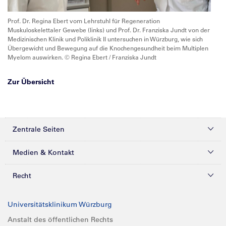
Prof. Dr. Regina Ebert vom Lehrstuhl für Regeneration
Muskuloskelettaler Gewebe (links) und Prof. Dr. Franziska Jundt von der
Medizinischen Klinik und Poliklinik II untersuchen in Würzburg, wie sich
Übergewicht und Bewegung auf die Knochengesundheit beim Multiplen
Myelom auswirken. © Regina Ebert / Franziska Jundt
Zur Übersicht
Zentrale Seiten
Kliniken & Zentren
Medien & Kontakt
Patienten & Besucher
Presse
Recht
Zuweiser
Magazine
Datenschutz
Universitätsklinikum Würzburg
Forschung
Mediathek
Compliance
Anstalt des öffentlichen Rechts