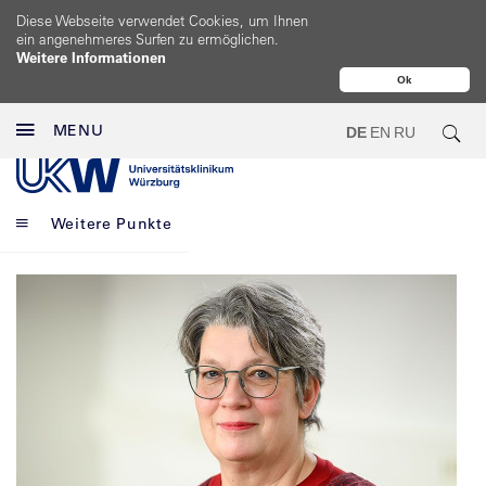
Diese Webseite verwendet Cookies, um Ihnen
ein angenehmeres Surfen zu ermöglichen.
Weitere Informationen
Ok
MENU
DE
EN
RU
Weitere Punkte