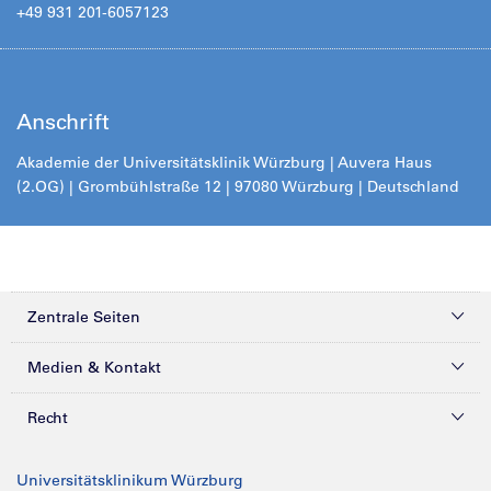
+49 931 201-6057123
Anschrift
Akademie der Universitätsklinik Würzburg | Auvera Haus
(2.OG) | Grombühlstraße 12 | 97080 Würzburg | Deutschland
Zentrale Seiten
Kliniken & Zentren
Medien & Kontakt
Patienten & Besucher
Presse
Recht
Zuweiser
Magazine
Datenschutz
Universitätsklinikum Würzburg
Forschung