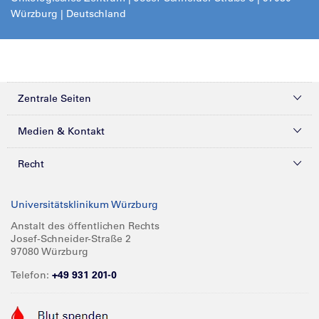
Würzburg | Deutschland
Zentrale Seiten
Kliniken & Zentren
Medien & Kontakt
Patienten & Besucher
Presse
Recht
Zuweiser
Magazine
Datenschutz
Universitätsklinikum Würzburg
Forschung
Mediathek
Compliance
Anstalt des öffentlichen Rechts
Josef-Schneider-Straße 2
Karriere
Glossar
Impressum
97080 Würzburg
Über UKW
Spenden
Telefon:
+49 931 201-0
Barrierefreiheit
Babygalerie
Kontakt
Informationen für Geschäftspartner