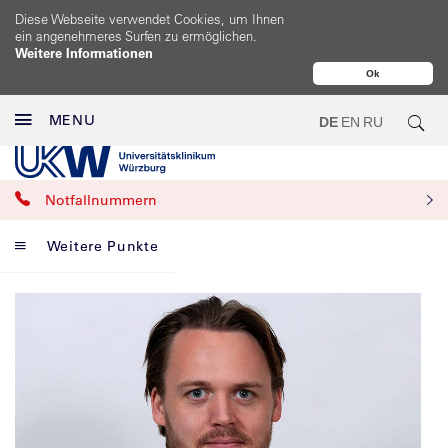
Diese Webseite verwendet Cookies, um Ihnen
ein angenehmeres Surfen zu ermöglichen.
Weitere Informationen
Ok
MENU
DE
EN
RU
Notfallnummern
Weitere Punkte