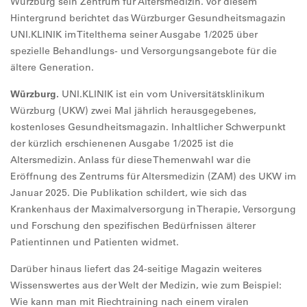
Würzburg sein Zentrum für Altersmedizin. Vor diesem
Hintergrund berichtet das Würzburger Gesundheitsmagazin
UNI.KLINIK im Titelthema seiner Ausgabe 1/2025 über
spezielle Behandlungs- und Versorgungsangebote für die
ältere Generation.
Würzburg.
UNI.KLINIK ist ein vom Universitätsklinikum
Würzburg (UKW) zwei Mal jährlich herausgegebenes,
kostenloses Gesundheitsmagazin. Inhaltlicher Schwerpunkt
der kürzlich erschienenen Ausgabe 1/2025 ist die
Altersmedizin. Anlass für diese Themenwahl war die
Eröffnung des Zentrums für Altersmedizin (ZAM) des UKW im
Januar 2025. Die Publikation schildert, wie sich das
Krankenhaus der Maximalversorgung in Therapie, Versorgung
und Forschung den spezifischen Bedürfnissen älterer
Patientinnen und Patienten widmet.
Darüber hinaus liefert das 24-seitige Magazin weiteres
Wissenswertes aus der Welt der Medizin, wie zum Beispiel:
Wie kann man mit Riechtraining nach einem viralen