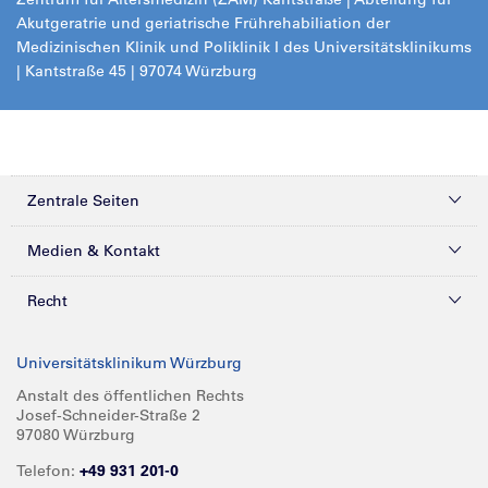
Akutgeratrie und geriatrische Frührehabiliation der
Medizinischen Klinik und Poliklinik I des Universitätsklinikums
| Kantstraße 45 | 97074 Würzburg
Zentrale Seiten
Kliniken & Zentren
Medien & Kontakt
Patienten & Besucher
Presse
Recht
Zuweiser
Magazine
Datenschutz
Universitätsklinikum Würzburg
Forschung
Mediathek
Compliance
Anstalt des öffentlichen Rechts
Josef-Schneider-Straße 2
Karriere
Glossar
Impressum
97080 Würzburg
Über UKW
Spenden
Telefon:
+49 931 201-0
Barrierefreiheit