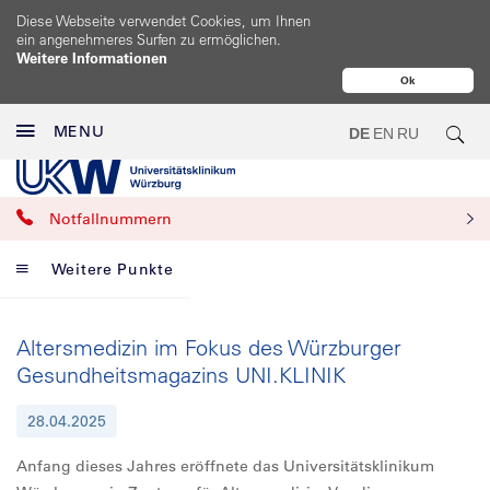
Diese Webseite verwendet Cookies, um Ihnen
ein angenehmeres Surfen zu ermöglichen.
Weitere Informationen
Ok
MENU
DE
EN
RU
Notfallnummern
Weitere Punkte
Altersmedizin im Fokus des Würzburger
Gesundheitsmagazins UNI.KLINIK
28.04.2025
Anfang dieses Jahres eröffnete das Universitätsklinikum