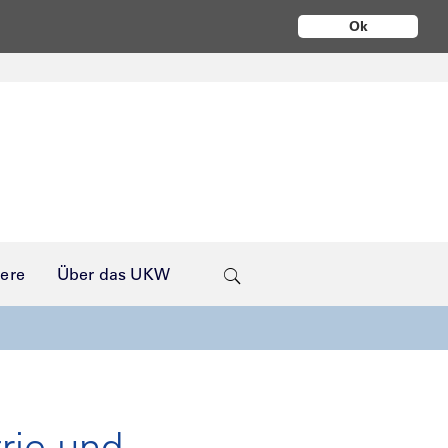
Ok
iere
Über das UKW
rie und