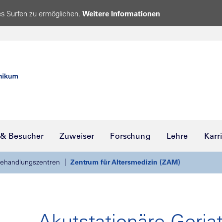
s Surfen zu ermöglichen.
Weitere Informationen
 & Besucher
Zuweiser
Forschung
Lehre
Karr
ehandlungszentren
Zentrum für Altersmedizin (ZAM)
Akutstationäre Geriat