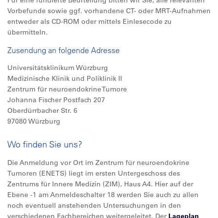
Für eine fundierte Beurteilung bitten wir Sie, alle relevanten
Vorbefunde sowie ggf. vorhandene CT- oder MRT-Aufnahmen
entweder als CD-ROM oder mittels Einlesecode zu
übermitteln.
Zusendung an folgende Adresse
Universitätsklinikum Würzburg
Medizinische Klinik und Poliklinik II
Zentrum für neuroendokrine Tumore
Johanna Fischer Postfach 207
Oberdürrbacher Str. 6
97080 Würzburg
Wo finden Sie uns?
Die Anmeldung vor Ort im Zentrum für neuroendokrine
Tumoren (ENETS) liegt im ersten Untergeschoss des
Zentrums für Innere Medizin (ZIM), Haus A4. Hier auf der
Ebene -1 am Anmeldeschalter 18 werden Sie auch zu allen
noch eventuell anstehenden Untersuchungen in den
verschiedenen Fachbereichen weitergeleitet. Der
Lageplan