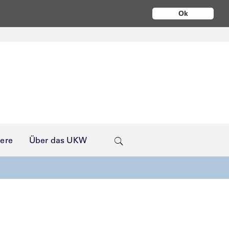
Ok
iere
Über das UKW