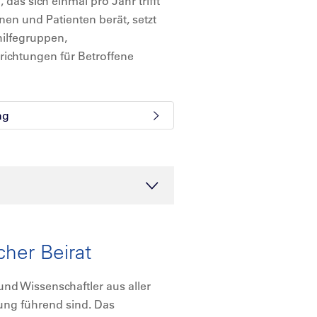
das sich einmal pro Jahr trifft
nen und Patienten berät, setzt
hilfegruppen,
ichtungen für Betroffene
ng
cher Beirat
d Wissenschaftler aus aller
hung führend sind. Das