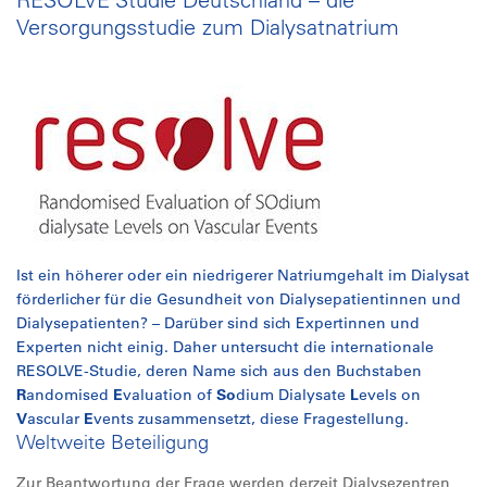
Versorgungsstudie zum Dialysatnatrium
Ist ein höherer oder ein niedrigerer Natriumgehalt im Dialysat
förderlicher für die Gesundheit von Dialysepatientinnen und
Dialysepatienten? – Darüber sind sich Expertinnen und
Experten nicht einig. Daher untersucht die internationale
RESOLVE-Studie, deren Name sich aus den Buchstaben
R
andomised
E
valuation of
So
dium Dialysate
L
evels on
V
ascular
E
vents zusammensetzt, diese Fragestellung.
Weltweite Beteiligung
Zur Beantwortung der Frage werden derzeit Dialysezentren