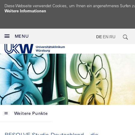
Diese Webseite verwendet Cookies, um Ihnen ein angenehmeres Surfen z
Weitere Informationen
MENU
DE
EN
RU
Weitere Punkte
RESOLVE Studie Deutschland – die