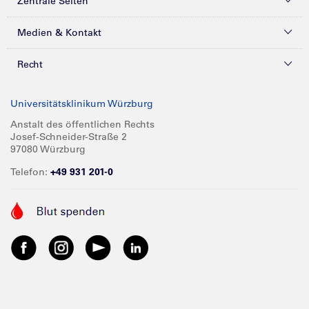
Zentrale Seiten
Kliniken & Zentren
Medien & Kontakt
Patienten & Besucher
Presse
Recht
Zuweiser
Magazine
Datenschutz
Universitätsklinikum Würzburg
Forschung
Mediathek
Compliance
Anstalt des öffentlichen Rechts
Josef-Schneider-Straße 2
Karriere
Glossar
Impressum
97080 Würzburg
Über UKW
Spenden
Telefon:
+49 931 201-0
Barrierefreiheit
Babygalerie
Kontakt
Informationen für Geschäftspartner
Anreise
Vertraulichkeit