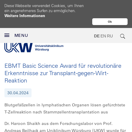
Diese Webseite verwendet Cookies, um Ihnen
ein angenehmeres Surfen zu ermöglichen.
Weitere Informationen
Ok
MENU
DE
EN
RU
EBMT Basic Science Award für revolutionäre
Erkenntnisse zur Transplant-gegen-Wirt-
Reaktion
30.04.2024
Blutgefäßzellen in lymphatischen Organen lösen gefürchtete
T-Zellreaktion nach Stammzellentransplantation aus
Dr. Haroon Shaikh aus dem Forschungslabor von Prof.
Andreas Beilhack am Uniklinikum Würzburg (UKW) wurde für