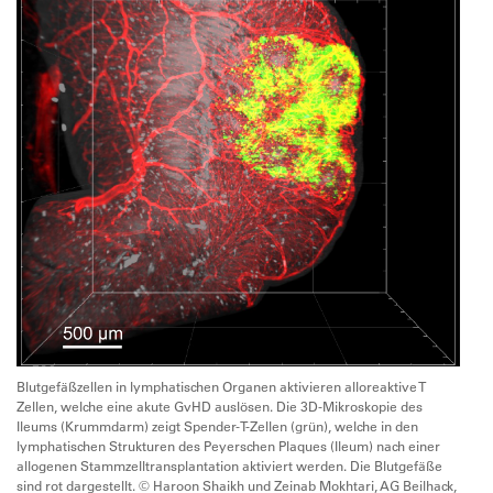
Blutgefäßzellen in lymphatischen Organen aktivieren alloreaktive T
Zellen, welche eine akute GvHD auslösen. Die 3D-Mikroskopie des
Ileums (Krummdarm) zeigt Spender-T-Zellen (grün), welche in den
lymphatischen Strukturen des Peyerschen Plaques (Ileum) nach einer
allogenen Stammzelltransplantation aktiviert werden. Die Blutgefäße
sind rot dargestellt. © Haroon Shaikh und Zeinab Mokhtari, AG Beilhack,