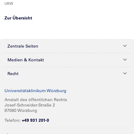
UKW
Zur Übersicht
Zentrale Seiten
Kliniken & Zentren
Medien & Kontakt
Patienten & Besucher
Presse
Recht
Zuweiser
Magazine
Datenschutz
Universitätsklinikum Würzburg
Forschung
Mediathek
Compliance
Anstalt des öffentlichen Rechts
Josef-Schneider-Straße 2
Karriere
Glossar
Impressum
97080 Würzburg
Über UKW
Spenden
Telefon:
+49 931 201-0
Barrierefreiheit
Babygalerie
Kontakt
Informationen für Geschäftspartner