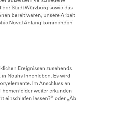
geber außerdem verschiedene
t der Stadt Würzburg sowie das
onen bereit waren, unsere Arbeit
Graphic Novel Anfang kommenden
cklichen Ereignissen zusehends
k in Noahs Innenleben. Es wird
Storyelemente. Im Anschluss an
 Themenfelder weiter erkunden
t einschlafen lassen?“ oder „Ab