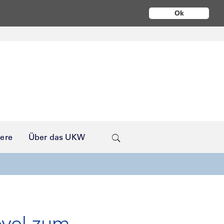
Ok
iere
Über das UKW
ovel zum