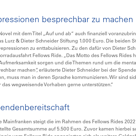
epressionen besprechbar zu machen
ovel mit dem Titel „Auf und ab“ auch finanziell voranzubri
 Lurz & Dieter Schneider Stiftung 1.000 Euro. Die beiden Sti
epressionen zu enttabuisieren. Zu den dafür von Dieter Sc
orradausfahrt Fellows Ride. „Das Motto des Fellows Rides he
ür Aufmerksamkeit sorgen und die Themen rund um die ment
rechbar machen“, erläuterte Dieter Schneider bei der Spend
en, muss man in deren Sprache kommunizieren. Wir sind sich
ir das wegweisende Vorhaben gerne unterstützen.“
Spendenbereitschaft
e Mainfranken steigt die im Rahmen des Fellows Rides 2022 
ellte Gesamtsumme auf 5.500 Euro. Zuvor kamen hierbei s