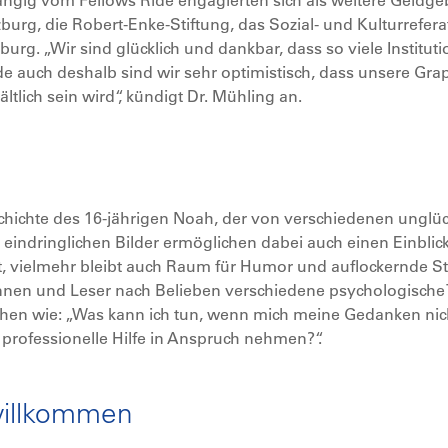
ängig vom Fellows Ride engagierten sich als weitere Geld
rg, die Robert-Enke-Stiftung, das Sozial- und Kulturrefera
g. „Wir sind glücklich und dankbar, dass so viele Instituti
ade auch deshalb sind wir sehr optimistisch, dass unsere 
tlich sein wird“, kündigt Dr. Mühling an.
hichte des 16-jährigen Noah, der von verschiedenen unglü
eindringlichen Bilder ermöglichen dabei auch einen Einblic
net, vielmehr bleibt auch Raum für Humor und auflockernde 
nnen und Leser nach Belieben verschiedene psychologische
hen wie: „Was kann ich tun, wenn mich meine Gedanken nich
professionelle Hilfe in Anspruch nehmen?“.
willkommen