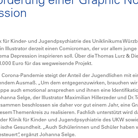
ssion
nik für Kinder- und Jugendpsychiatrie des Uniklinikums Würzb
in Illustrator derzeit einen Comicroman, der vor allem jung
a Depression inspirieren soll. Über die Thomas Lurz & Die
 1.000 Euro für das wegweisende Projekt.
die Corona-Pandemie steigt der Anteil der Jugendlichen mit e
endem Ausmaß. „Um dem entgegenzuwirken, brauchen wir Me
ruppe auch emotional ansprechen und ihnen eine Identifikati
hanna Selge, der Illustrator Maximilian Hillerzeder und Dr. 
sammen beschlossen sie daher vor gut einem Jahr, eine Gra
sem Themenkreis zu realisieren. Fachlich unterstützt wird
der Klinik für Kinder- und Jugendpsychiatrie des UKW sow
ische Gesundheit. „Auch Schülerinnen und Schüler haben wi
steuert“, ergänzt Johanna Selge.