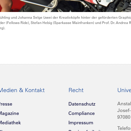
Mühling und Johanna Selge (zwei der Kreativköpfe hinter der geförderten Graphi
r (Fellows Ride), Stefan Hebig (Sparkasse Mainfranken) und Prof. Dr. Andrea Rei
rg).
Medien & Kontakt
Recht
Unive
Anstal
resse
Datenschutz
Josef-
Magazine
Compliance
97080
Mediathek
Impressum
Telefo