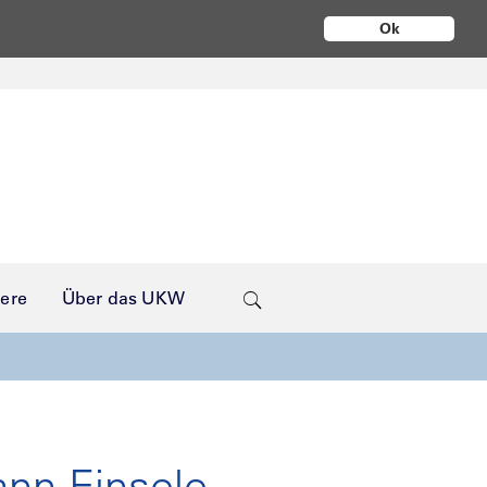
Ok
iere
Über das UKW
nn Einsele