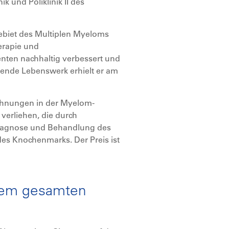
k und Poliklinik II des
Gebiet des Multiplen Myeloms
erapie und
enten nachhaltig verbessert und
gende Lebenswerk erhielt er am
ichnungen in der Myelom-
 verliehen, die durch
r Diagnose und Behandlung des
es Knochenmarks. Der Preis ist
inem gesamten