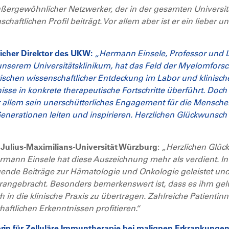
 außergewöhnlicher Netzwerker, der in der gesamten Univers
aftlichen Profil beiträgt. Vor allem aber ist er ein lieber u
tlicher Direktor des UKW:
„Hermann Einsele, Professor und L
nserem Universitätsklinikum, hat das Feld der Myelomfors
wischen wissenschaftlicher Entdeckung im Labor und klini
isse in konkrete therapeutische Fortschritte überführt. Doch
r allem sein unerschütterliches Engagement für die Mensche
Generationen leiten und inspirieren. Herzlichen Glückwunsc
er Julius-Maximilians-Universität Würzburg
:
„Herzlichen Glüc
mann Einsele hat diese Auszeichnung mehr als verdient. I
gende Beiträge zur Hämatologie und Onkologie geleistet un
ngebracht. Besonders bemerkenswert ist, dass es ihm gelu
 in die klinische Praxis zu übertragen. Zahlreiche Patienti
aftlichen Erkenntnissen profitieren.“
sorin für Zelluläre Immuntherapie bei malignen Erkrankun