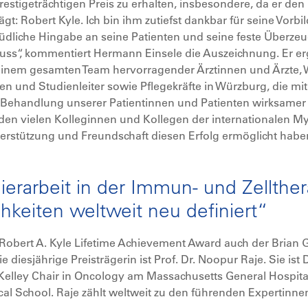
prestigeträchtigen Preis zu erhalten, insbesondere, da er 
gt: Robert Kyle. Ich bin ihm zutiefst dankbar für seine Vorb
liche Hingabe an seine Patienten und seine feste Überzeug
s“, kommentiert Hermann Einsele die Auszeichnung. Er er
n einem gesamten Team hervorragender Ärztinnen und Ärzte,
nen und Studienleiter sowie Pflegekräfte in Würzburg, die 
Behandlung unserer Patientinnen und Patienten wirksamer u
den vielen Kolleginnen und Kollegen der internationalen 
rstützung und Freundschaft diesen Erfolg ermöglicht habe
nierarbeit in der Immun- und Zellther
keiten weltweit neu definiert“
obert A. Kyle Lifetime Achievement Award auch der Brian G
diesjährige Preisträgerin ist Prof. Dr. Noopur Raje. Sie ist D
Kelley Chair in Oncology am Massachusetts General Hospita
cal School. Raje zählt weltweit zu den führenden Expertinn