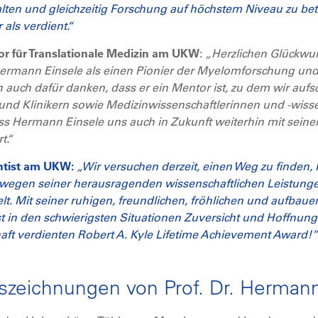
lten und gleichzeitig Forschung auf höchstem Niveau zu betr
als verdient.“
sor für Translationale Medizin am UKW
:
„Herzlichen Glückwu
Hermann Einsele als einen Pionier der Myelomforschung un
h auch dafür danken, dass er ein Mentor ist, zu dem wir au
nd Klinikern sowie Medizinwissenschaftlerinnen und -wissen
 dass Hermann Einsele uns auch in Zukunft weiterhin mit sei
t.“
ientist am UKW:
„Wir versuchen derzeit, einen Weg zu finden
 wegen seiner herausragenden wissenschaftlichen Leistunge
t. Mit seiner ruhigen, freundlichen, fröhlichen und aufbaue
st in den schwierigsten Situationen Zuversicht und Hoffnun
t verdienten Robert A. Kyle Lifetime Achievement Award!”
zeichnungen von Prof. Dr. Hermann