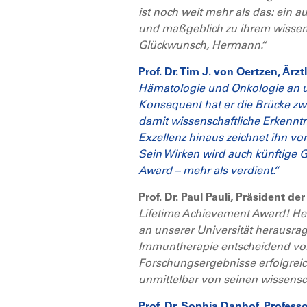
ist noch weit mehr als das: ein
und maßgeblich zu ihrem wissensch
Glückwunsch, Hermann.“
Prof. Dr. Tim J. von Oertzen, Ärz
Hämatologie und Onkologie an u
Konsequent hat er die Brücke z
damit wissenschaftliche Erkenntn
Exzellenz hinaus zeichnet ihn vo
Sein Wirken wird auch künftige 
Award – mehr als verdient.“
Prof. Dr. Paul Pauli, Präsident d
Lifetime Achievement Award! Her
an unserer Universität herausra
Immuntherapie entscheidend vora
Forschungsergebnisse erfolgreich
unmittelbar von seinen wissensch
Prof. Dr. Sophia Danhof, Profes