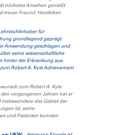
ität höchstes Ansehen genießt
nd treuer Freund. Herzlichen
ehrstuhlinhaber für
chung grundlegend geprägt.
scher Anwendung geschlagen und
 über seine wissenschaftliche
n hinter der Erkrankung aus.
h zum Robert A. Kyle Achievement
kwunsch zum Robert A. Kyle
n den vergangenen Jahren hat er
d insbesondere das Gebiet der
ngen ist, seine
nnen und Patienten konnten
gen am UKW:
„Hermann Einsele ist