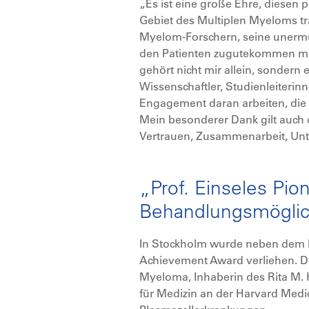
„Es ist eine große Ehre, diesen 
Gebiet des Multiplen Myeloms trä
Myelom-Forschern, seine unermüd
den Patienten zugutekommen mus
gehört nicht mir allein, sonder
Wissenschaftler, Studienleiterin
Engagement daran arbeiten, die 
Mein besonderer Dank gilt auch 
Vertrauen, Zusammenarbeit, Unte
„Prof. Einseles Pio
Behandlungsmöglich
In Stockholm wurde neben dem R
Achievement Award verliehen. Die 
Myeloma, Inhaberin des Rita M. 
für Medizin an der Harvard Medi