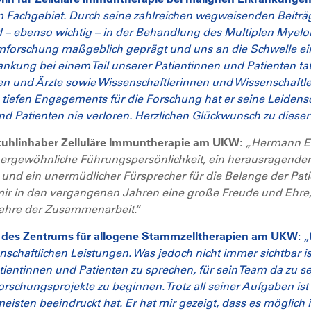
nem Fachgebiet. Durch seine zahlreichen wegweisenden Beiträ
nd – ebenso wichtig – in der Behandlung des Multiplen Myel
lomforschung maßgeblich geprägt und uns an die Schwelle 
rankung bei einem Teil unserer Patientinnen und Patienten ta
nen und Ärzte sowie Wissenschaftlerinnen und Wissenschaftler
 tiefen Engagements für die Forschung hat er seine Leidensch
nd Patienten nie verloren. Herzlichen Glückwunsch zu dies
rstuhlinhaber Zelluläre Immuntherapie am UKW
:
„Hermann Ei
ußergewöhnliche Führungspersönlichkeit, ein herausragender 
r und ein unermüdlicher Fürsprecher für die Belange der Pati
 mir in den vergangenen Jahren eine große Freude und Ehr
 Jahre der Zusammenarbeit.“
in des Zentrums für allogene Stammzelltherapien am UKW
:
„
nschaftlichen Leistungen. Was jedoch nicht immer sichtbar ist,
atientinnen und Patienten zu sprechen, für sein Team da zu 
rschungsprojekte zu beginnen. Trotz all seiner Aufgaben ist
sten beeindruckt hat. Er hat mir gezeigt, dass es möglich 