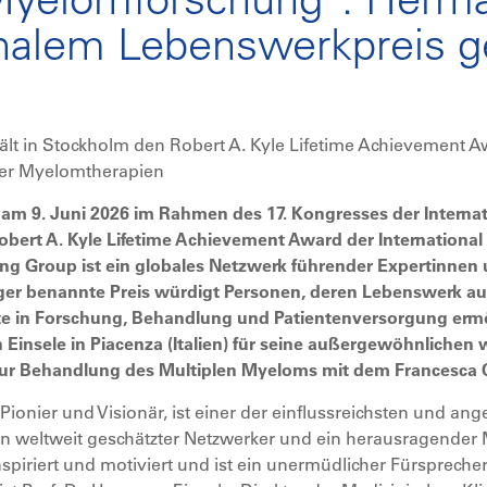
onalem Lebenswerkpreis g
lt in Stockholm den Robert A. Kyle Lifetime Achievement 
ner Myelomtherapien
e am 9. Juni 2026 im Rahmen des 17. Kongresses der Intern
bert A. Kyle Lifetime Achievement Award der Internationa
ng Group ist ein globales Netzwerk führender Expertinnen 
äger benannte Preis würdigt Personen, deren Lebenswerk au
te in Forschung, Behandlung und Patientenversorgung ermög
Einsele in Piacenza (Italien) für seine außergewöhnlichen 
zur Behandlung des Multiplen Myeloms mit dem Francesca C
ls Pionier und Visionär, ist einer der einflussreichsten und a
in weltweit geschätzter Netzwerker und ein herausragender 
spiriert und motiviert und ist ein unermüdlicher Fürsprecher