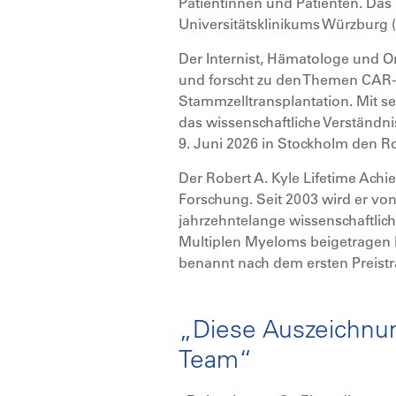
Patientinnen und Patienten. Das i
Universitätsklinikums Würzburg
Der Internist, Hämatologe und O
und forscht zu den Themen CAR-T
Stammzelltransplantation. Mit se
das wissenschaftliche Verständn
9. Juni 2026 in Stockholm den R
Der Robert A. Kyle Lifetime Ach
Forschung. Seit 2003 wird er vo
jahrzehntelange wissenschaftlic
Multiplen Myeloms beigetragen h
benannt nach dem ersten Preistr
„Diese Auszeichnun
Team“