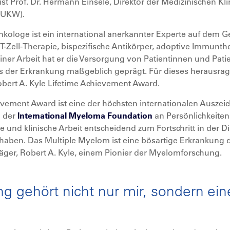
st Prof. Dr. Hermann Einsele, Direktor der Medizinischen Klini
 (UKW).
nkologe ist ein international anerkannter Experte auf dem 
-Zell-Therapie, bispezifische Antikörper, adoptive Immunth
iner Arbeit hat er die Versorgung von Patientinnen und Pati
is der Erkrankung maßgeblich geprägt. Für dieses herausra
obert A. Kyle Lifetime Achievement Award.
ievement Award ist eine der höchsten internationalen Ausze
n der
International Myeloma Foundation
an Persönlichkeiten
he und klinische Arbeit entscheidend zum Fortschritt in de
aben. Das Multiple Myelom ist eine bösartige Erkrankung d
äger, Robert A. Kyle, einem Pionier der Myelomforschung.
g gehört nicht nur mir, sondern e