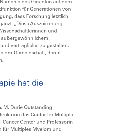
den Namen eines Giganten auf dem
ildfunktion für Generationen von
ung, dass Forschung letztlich
gänzt: „Diese Auszeichnung
 Wissenschaftlerinnen und
mit außergewöhnlichem
nd verträglicher zu gestalten.
Myelom-Gemeinschaft, deren
n.“
apie hat die
. M. Durie Outstanding
irektorin des Center for Multiple
l Cancer Center und Professorin
en für Multiples Myelom und