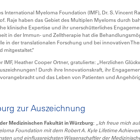
s International Myeloma Foundation (IMF), Dr. S. Vincent R
 Prof. Raje haben das Gebiet des Multiplen Myeloms durch b
e klinische Expertise und ihr unerschütterliches Engagement
rbeit in der Immun- und Zelltherapie hat die Behandlungsmögl
e in der translationalen Forschung und bei innovativen The
mitgestaltet.“
 IMF, Heather Cooper Ortner, gratulierte: „Herzlichen Glück
uszeichnungen! Durch ihre Innovationskraft, ihr Engagemen
vorangebracht und das Leben von Patienten und Angehörig
urg zur Auszeichnung
 der Medizinischen Fakultät in Würzburg
:
„Ich freue mich au
yeloma Foundation mit dem Robert A. Kyle Lifetime Achiev
nsten und einflussreichsten Wissenschaftler der Medizinisch