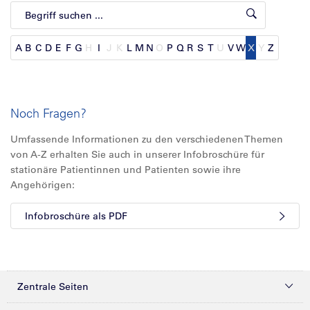
A
B
C
D
E
F
G
H
I
J
K
L
M
N
O
P
Q
R
S
T
U
V
W
X
Y
Z
Noch Fragen?
Umfassende Informationen zu den verschiedenen Themen
von A-Z erhalten Sie auch in unserer Infobroschüre für
stationäre Patientinnen und Patienten sowie ihre
Angehörigen:
Infobroschüre als PDF
Zentrale Seiten