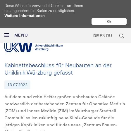
Diese Webseite verwendet Cookies, um Ihnen
ein angenehmeres Surfen zu ermöglichen.
Weitere Informationen
Ok
MENU
DE
EN
RU
Kabinettsbeschluss für Neubauten an der
Uniklinik Würzburg gefasst
13.07.2022
Auf dem rund zehn Hektar großen unbebauten Gelände
nordwestlich der bestehenden Zentren für Operative Medizin
(ZOM) und Innere Medizin (ZIM) im Würzburger Stadtteil
Grombühl sollen zukünftig neue Klinik-Gebäude für die
jetzigen Kopfkliniken und für das neue „Zentrum Frauen-