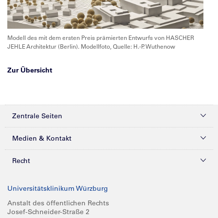
Modell des mit dem ersten Preis prämierten Entwurfs von HASCHER
JEHLE Architektur (Berlin). Modellfoto, Quelle: H.-P. Wuthenow
Zur Übersicht
Zentrale Seiten
Kliniken & Zentren
Medien & Kontakt
Patienten & Besucher
Presse
Recht
Zuweiser
Magazine
Datenschutz
Universitätsklinikum Würzburg
Forschung
Mediathek
Compliance
Anstalt des öffentlichen Rechts
Josef-Schneider-Straße 2
Karriere
Glossar