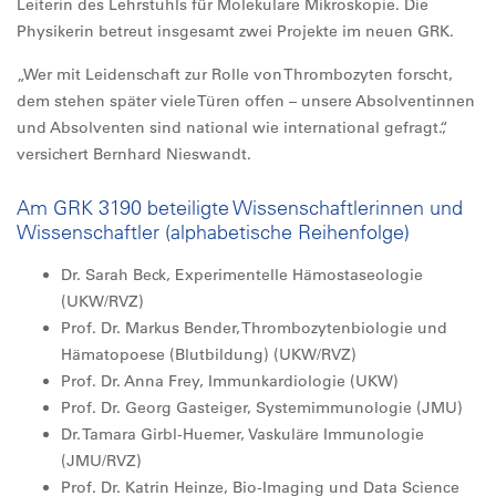
Leiterin des Lehrstuhls für Molekulare Mikroskopie. Die
Physikerin betreut insgesamt zwei Projekte im neuen GRK.
„Wer mit Leidenschaft zur Rolle von Thrombozyten forscht,
dem stehen später viele Türen offen – unsere Absolventinnen
und Absolventen sind national wie international gefragt.“,
versichert Bernhard Nieswandt.
Am GRK 3190 beteiligte Wissenschaftlerinnen und
Wissenschaftler (alphabetische Reihenfolge)
Dr. Sarah Beck, Experimentelle Hämostaseologie
(UKW/RVZ)
Prof. Dr. Markus Bender, Thrombozytenbiologie und
Hämatopoese (Blutbildung) (UKW/RVZ)
Prof. Dr. Anna Frey, Immunkardiologie (UKW)
Prof. Dr. Georg Gasteiger, Systemimmunologie (JMU)
Dr. Tamara Girbl-Huemer, Vaskuläre Immunologie
(JMU/RVZ)
Prof. Dr. Katrin Heinze, Bio-Imaging und Data Science