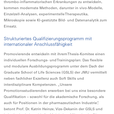
thrombo-inflammatorischen Erkrankungen zu entwickeln,
kommen modernste Methoden, darunter in vivo-Modelle,
Einzelzell-Analysen, experimentelle Therapeutika,
Mikroskopie sowie KI-gestützte Bild- und Datenanalytik zum
Einsatz.
Strukturiertes Qualifizierungsprogramm mit
internationaler Anschlussfähigkeit
Promovierende entwickeln mit ihrem Thesis-Komitee einen
individuellen Forschungs- und Trainingsplan: Das flexible
und modulare Ausbildungsprogramm unter dem Dach der
Graduate School of Life Sciences (GSLS) der JMU vermittelt
neben fachlicher Exzellenz auch Soft Skills und
interdisziplinare Kompetenzen. „Unsere
Promotionsstudierenden erwerben bei uns eine besondere
Qualifikation – sowohl für die akademische Forschung, als
auch für Positionen in der pharmazeutischen Industrie“,
betont Prof. Dr. Katrin Heinze, Vize-Dekanin der GSLS und