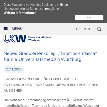
Diese Webseite verwendet Cookies, um Ihnen
ein angenehmeres Surfen zu ermöglichen.
Weitere Informationen
Ok
MENU
DE
EN
RU
Neues Graduiertenkolleg „Thrombo-Inflame“
für die Universitätsmedizin Würzburg
27.11.2025
5,48 MILLIONEN EURO FÜR FORSCHUNG ZU
ENTZÜNDLICHEN PROZESSEN, DIE VON BLUTPLÄTTCHEN
AUSGEHEN
Die Deutsche Forschungsgemeinschaft (DFG) hat einem
interdisziplinären Team des Universitätsklinikums Würzburg