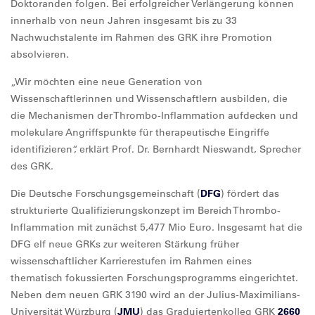
Doktoranden folgen. Bei erfolgreicher Verlängerung können
innerhalb von neun Jahren insgesamt bis zu 33
Nachwuchstalente im Rahmen des GRK ihre Promotion
absolvieren.
„Wir möchten eine neue Generation von
Wissenschaftlerinnen und Wissenschaftlern ausbilden, die
die Mechanismen der Thrombo-Inflammation aufdecken und
molekulare Angriffspunkte für therapeutische Eingriffe
identifizieren“, erklärt Prof. Dr. Bernhardt Nieswandt, Sprecher
des GRK.
Die Deutsche Forschungsgemeinschaft (
DFG
) fördert das
strukturierte Qualifizierungskonzept im Bereich Thrombo-
Inflammation mit zunächst 5,477 Mio Euro. Insgesamt hat die
DFG elf neue GRKs zur weiteren Stärkung früher
wissenschaftlicher Karrierestufen im Rahmen eines
thematisch fokussierten Forschungsprogramms eingerichtet.
Neben dem neuen GRK 3190 wird an der Julius-Maximilians-
Universität Würzburg (
JMU
) das Graduiertenkolleg GRK
2660