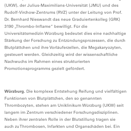
(UKW), der Julius-Maximilians-Universität (JMU) und des
Rudolf-Virchow-Zentrums (RVZ) unter der Leitung von Prof.
Dr. Bernhard Nieswandt das neue Graduiertenkolleg (GRK)
3190 „Thrombo-Inflame“ bewilligt. Für die
Universitätsmedizin Würzburg bedeutet dies eine nachhaltige
Stärkung der Forschung zu Entzündungsprozessen, die durch
Blutplättchen und ihre Vorläuferzellen, die Megakaryozyten,
gesteuert werden. Gleichzeitig wird der wissenschaftliche
Nachwuchs im Rahmen eines strukturierten
Promotionsprogramms gezielt gefördert.
Würzburg.
Die komplexe Entstehung Reifung und vielfältigen
Funktionen von Blutplättchen, den so genannten
Thrombozyten, stehen am Uniklinikum Würzburg (UKW) seit
langem im Zentrum verschiedener Forschungsdisziplinen.
Neben ihrer zentralen Rolle in der Blutstillung tragen sie
auch zu Thrombosen, Infarkten und Organschäden bei. Ein