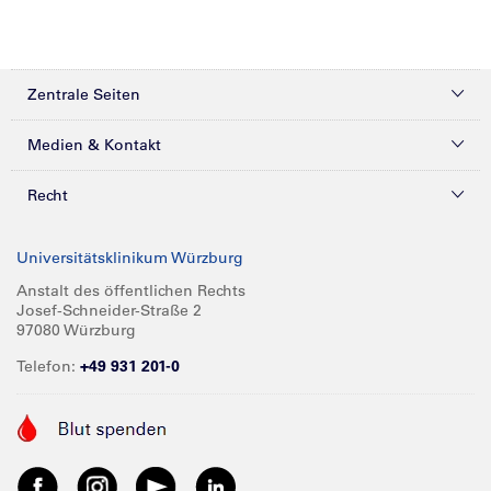
Zentrale Seiten
Kliniken & Zentren
Medien & Kontakt
Patienten & Besucher
Presse
Recht
Zuweiser
Magazine
Datenschutz
Universitätsklinikum Würzburg
Forschung
Mediathek
Compliance
Anstalt des öffentlichen Rechts
Josef-Schneider-Straße 2
Karriere
Glossar
Impressum
97080 Würzburg
Über UKW
Spenden
Telefon:
+49 931 201-0
Barrierefreiheit
Babygalerie
Kontakt
Informationen für Geschäftspartner
Anreise
Vertraulichkeit