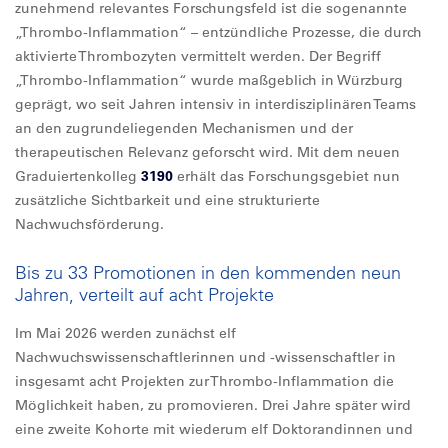
zunehmend relevantes Forschungsfeld ist die sogenannte
„Thrombo-Inflammation“ – entzündliche Prozesse, die durch
aktivierte Thrombozyten vermittelt werden. Der Begriff
„Thrombo-Inflammation“ wurde maßgeblich in Würzburg
geprägt, wo seit Jahren intensiv in interdisziplinären Teams
an den zugrundeliegenden Mechanismen und der
therapeutischen Relevanz geforscht wird. Mit dem neuen
Graduiertenkolleg
3190
erhält das Forschungsgebiet nun
zusätzliche Sichtbarkeit und eine strukturierte
Nachwuchsförderung.
Bis zu 33 Promotionen in den kommenden neun
Jahren, verteilt auf acht Projekte
Im Mai 2026 werden zunächst elf
Nachwuchswissenschaftlerinnen und -wissenschaftler in
insgesamt acht Projekten zur Thrombo-Inflammation die
Möglichkeit haben, zu promovieren. Drei Jahre später wird
eine zweite Kohorte mit wiederum elf Doktorandinnen und