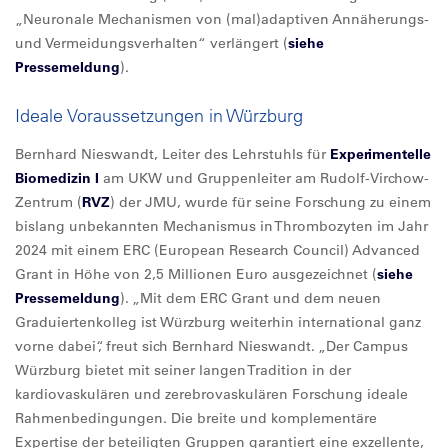
„Neuronale Mechanismen von (mal)adaptiven Annäherungs-
und Vermeidungsverhalten“ verlängert (
siehe
Pressemeldung
).
Ideale Voraussetzungen in Würzburg
Bernhard Nieswandt, Leiter des Lehrstuhls für
Experimentelle
Biomedizin I
am UKW und Gruppenleiter am Rudolf-Virchow-
Zentrum (
RVZ
) der JMU, wurde für seine Forschung zu einem
bislang unbekannten Mechanismus in Thrombozyten im Jahr
2024 mit einem ERC (European Research Council) Advanced
Grant in Höhe von 2,5 Millionen Euro ausgezeichnet (
siehe
Pressemeldung
). „Mit dem ERC Grant und dem neuen
Graduiertenkolleg ist Würzburg weiterhin international ganz
vorne dabei“, freut sich Bernhard Nieswandt. „Der Campus
Würzburg bietet mit seiner langen Tradition in der
kardiovaskulären und zerebrovaskulären Forschung ideale
Rahmenbedingungen. Die breite und komplementäre
Expertise der beteiligten Gruppen garantiert eine exzellente,