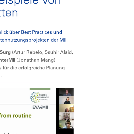
kten
lick über Best Practices und
Datennutzungsprojekten der MII.
Surg
(Artur Rebelo, Ssuhir Alaid,
nterMII
(Jonathan Mang)
 für die erfolgreiche Planung
.