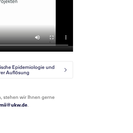
nische Epidemiologie und
erer Auflösung
, stehen wir Ihnen gerne
4mii@
ukw.de
.