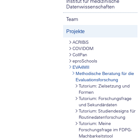
Institut für medizinische
Datenwissenschaften
Team
Projekte
ACRIBiS
COVIDOM
CollPan
eproSchools
EVA4MII
Methodische Beratung für die
Evaluationsforschung
Tutorium: Zielsetzung und
Formen
Tutorium: Forschungsfrage
und Sekundärdaten
Tutorium: Studiendesigns für
Routinedatenforschung
Tutorium: Meine
Forschungsfrage im FDPG-
Machbarkeitstool