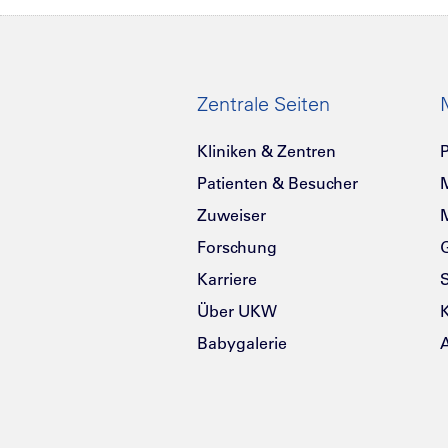
Zentrale Seiten
Kliniken & Zentren
P
Patienten & Besucher
Zuweiser
Forschung
G
Karriere
Über UKW
K
Babygalerie
A