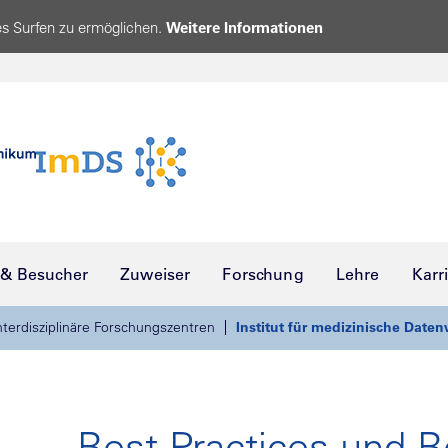
s Surfen zu ermöglichen.
Weitere Informationen
 & Besucher
Zuweiser
Forschung
Lehre
Karr
nterdisziplinäre Forschungszentren
Institut für medizinische Date
Best Practices und B