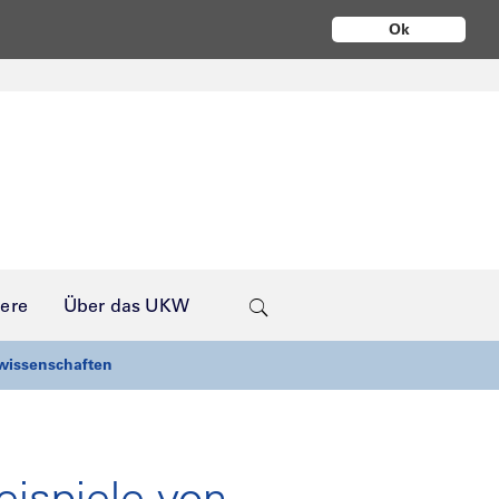
Ok
iere
Über das UKW
nwissenschaften
eispiele von