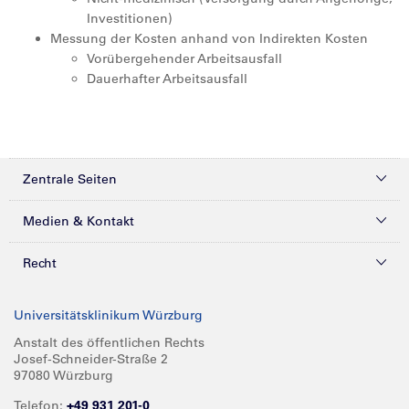
Investitionen)
Messung der Kosten anhand von Indirekten Kosten
Vorübergehender Arbeitsausfall
Dauerhafter Arbeitsausfall
Zentrale Seiten
Kliniken & Zentren
Medien & Kontakt
Patienten & Besucher
Presse
Recht
Zuweiser
Magazine
Datenschutz
Universitätsklinikum Würzburg
Forschung
Mediathek
Compliance
Anstalt des öffentlichen Rechts
Josef-Schneider-Straße 2
Karriere
Glossar
Impressum
97080 Würzburg
Über UKW
Spenden
Telefon:
+49 931 201-0
Barrierefreiheit